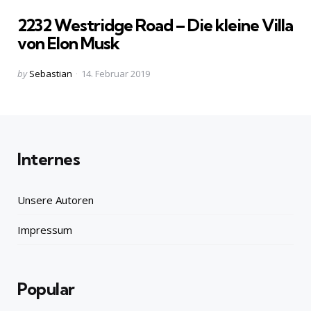
in
2232 Westridge Road – Die kleine Villa
von Elon Musk
Posted
by
Sebastian
14. Februar 2019
by
Internes
Unsere Autoren
Impressum
Popular