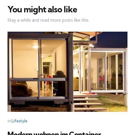
You might also like
Stay a while and read more posts like this
Categories
Posted
in
Lifestyle
in
Modern wohnen im Container