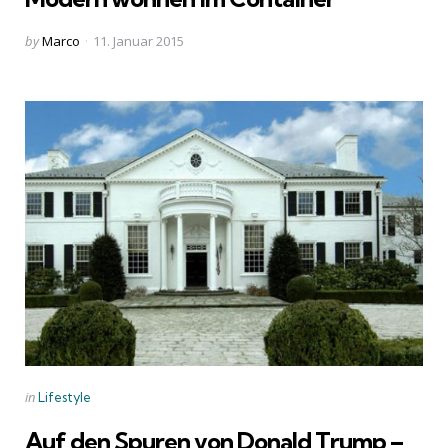
Posted
by
Marco
11. Januar 2015
by
Categories
Posted
in
Lifestyle
in
Auf den Spuren von Donald Trump –