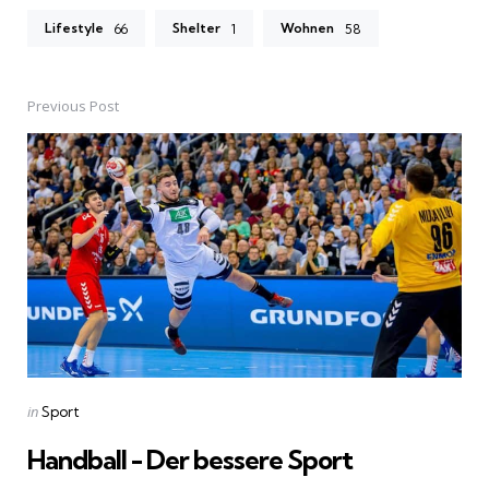
Lifestyle
Shelter
Wohnen
66
1
58
Previous Post
Post
navigation
Posted
in
Sport
in
Handball - Der bessere Sport