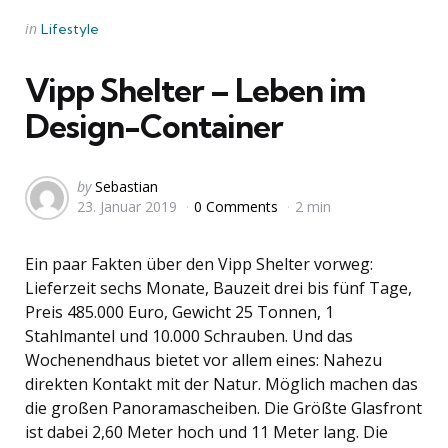
Categories
Posted
in
Lifestyle
in
Vipp Shelter – Leben im
Design-Container
Posted
by
Sebastian
23. Januar 2019
0 Comments
2 min
by
Ein paar Fakten über den Vipp Shelter vorweg:
Lieferzeit sechs Monate, Bauzeit drei bis fünf Tage,
Preis 485.000 Euro, Gewicht 25 Tonnen, 1
Stahlmantel und 10.000 Schrauben. Und das
Wochenendhaus bietet vor allem eines: Nahezu
direkten Kontakt mit der Natur. Möglich machen das
die großen Panoramascheiben. Die Größte Glasfront
ist dabei 2,60 Meter hoch und 11 Meter lang. Die