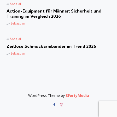
Posted
in
Spezial
in
Action-Equipment für Männer: Sicherheit und
Training im Vergleich 2026
Posted
by
Sebastian
Posted
in
Spezial
in
Zeitlose Schmuckarmbänder im Trend 2026
Posted
by
Sebastian
WordPress Theme by
3FortyMedia