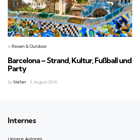
Categories
Posted
in
Reisen & Outdoor
in
Barcelona – Strand, Kultur, Fußball und
Party
Posted
by
Stefan
5. August 2016
by
Internes
Unsere Autoren