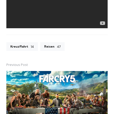
Kreuzffahrt
Reisen
14
47
Previous Post
Post
navigation