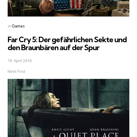
Posted
in
Games
in
Far Cry 5: Der gefährlichen Sekte und
den Braunbären auf der Spur
19. April 2018
Next Post