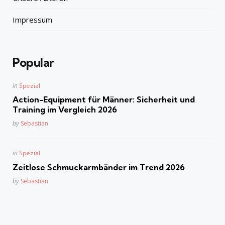
Impressum
Popular
Posted
in
Spezial
in
Action-Equipment für Männer: Sicherheit und
Training im Vergleich 2026
Posted
by
Sebastian
Posted
in
Spezial
in
Zeitlose Schmuckarmbänder im Trend 2026
Posted
by
Sebastian