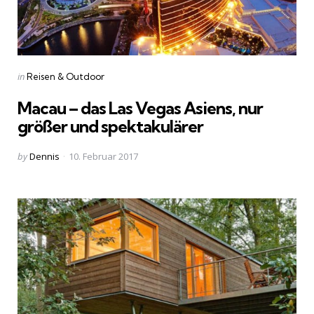
Categories
Posted
in
Reisen & Outdoor
in
Macau – das Las Vegas Asiens, nur
größer und spektakulärer
Posted
by
Dennis
10. Februar 2017
by