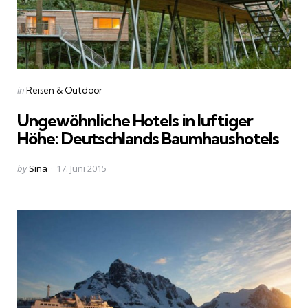
Categories
Posted
in
Reisen & Outdoor
in
Ungewöhnliche Hotels in luftiger
Höhe: Deutschlands Baumhaushotels
Posted
by
Sina
17. Juni 2015
by