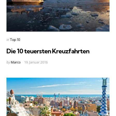
Categories
Posted
in
Top 10
in
Die 10 teuersten Kreuzfahrten
Posted
by
Marco
19. Januar 2016
by