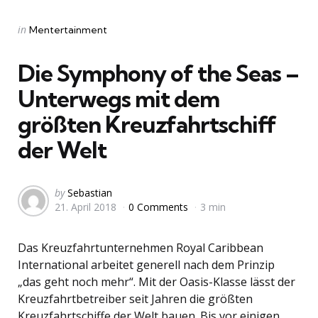
Categories
Posted
in
Mentertainment
in
Die Symphony of the Seas –
Unterwegs mit dem
größten Kreuzfahrtschiff
der Welt
Posted
by
Sebastian
21. April 2018
0 Comments
3 min
by
Das Kreuzfahrtunternehmen Royal Caribbean
International arbeitet generell nach dem Prinzip
„das geht noch mehr“. Mit der Oasis-Klasse lässt der
Kreuzfahrtbetreiber seit Jahren die größten
Kreuzfahrtschiffe der Welt bauen. Bis vor einigen