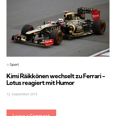
Posted
in
Sport
in
Kimi Räikkönen wechselt zu Ferrari -
Lotus reagiert mit Humor
12. September 2013
Leave a Comment