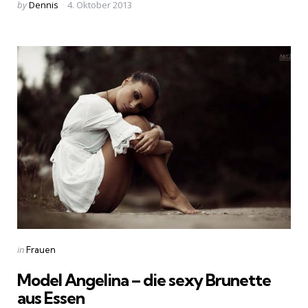
Posted
by
Dennis
4. Oktober 2013
by
Categories
Posted
in
Frauen
in
Model Angelina – die sexy Brunette
aus Essen