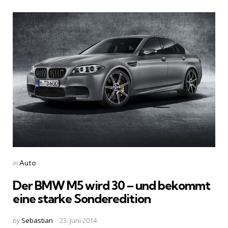
Categories
Posted
in
Auto
in
Der BMW M5 wird 30 – und bekommt
eine starke Sonderedition
Posted
by
Sebastian
23. Juni 2014