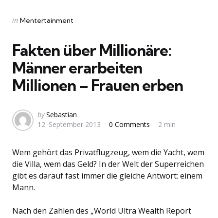
Categories
Posted
in
Mentertainment
in
Fakten über Millionäre:
Männer erarbeiten
Millionen – Frauen erben
Posted
by
Sebastian
12. September 2013
0 Comments
2 min
by
Wem gehört das Privatflugzeug, wem die Yacht, wem
die Villa, wem das Geld? In der Welt der Superreichen
gibt es darauf fast immer die gleiche Antwort: einem
Mann.
Nach den Zahlen des „World Ultra Wealth Report