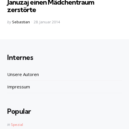
Januzaj einen Mädchentraum
zerstörte
Posted
by
Sebastian
28. Januar 2014
by
Internes
Unsere Autoren
Impressum
Popular
Posted
in
Spezial