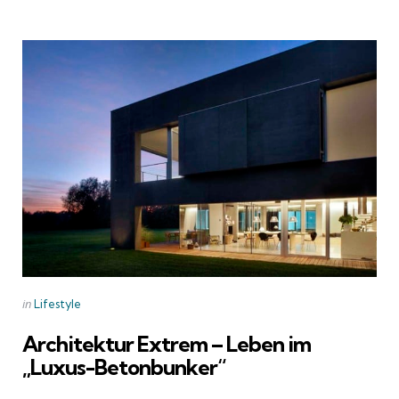
by
Categories
Posted
in
Lifestyle
in
Architektur Extrem – Leben im
„Luxus-Betonbunker“