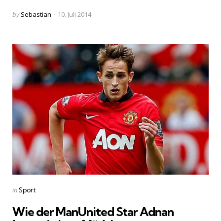
Posted
by
Sebastian
10. Juli 2014
by
Categories
Posted
in
Sport
in
Wie der ManUnited Star Adnan