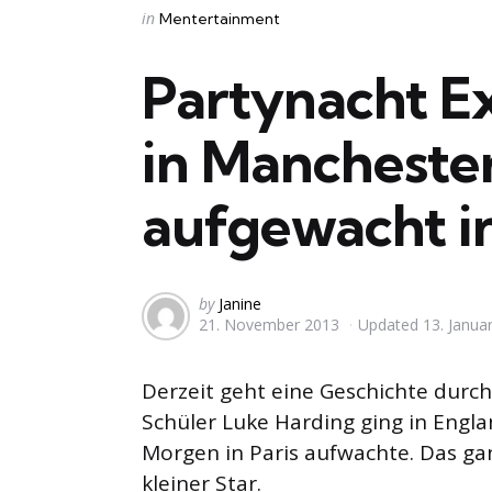
Categories
Posted
in
Mentertainment
in
Partynacht Ex
in Mancheste
aufgewacht in
Posted
by
Janine
21. November 2013
Updated
13. Janua
by
Derzeit geht eine Geschichte durch
Schüler Luke Harding ging in Engla
Morgen in Paris aufwachte. Das ganz
kleiner Star.