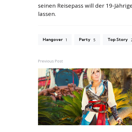
seinen Reisepass will der 19-Jähri
lassen.
Hangover
Party
Top Story
1
5
Previous Post
Post
navigation