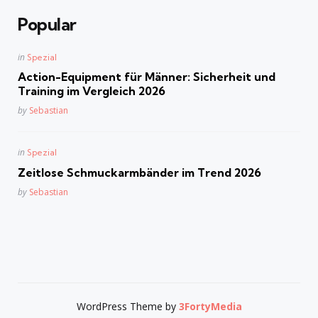
Popular
Posted
in
Spezial
in
Action-Equipment für Männer: Sicherheit und
Training im Vergleich 2026
Posted
by
Sebastian
Posted
in
Spezial
in
Zeitlose Schmuckarmbänder im Trend 2026
Posted
by
Sebastian
WordPress Theme by
3FortyMedia