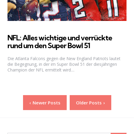
NFL: Alles wichtige und verrückte
rund um den Super Bowl 51
Die Atlanta Falcons gegen die New England Patriots lautet
die Begegnung, in der im Super Bowl 51 der diesjährigen
Champion der NFL ermittelt wird....
Seitennummerierung
Newer Posts
Older Posts
der
Beiträge