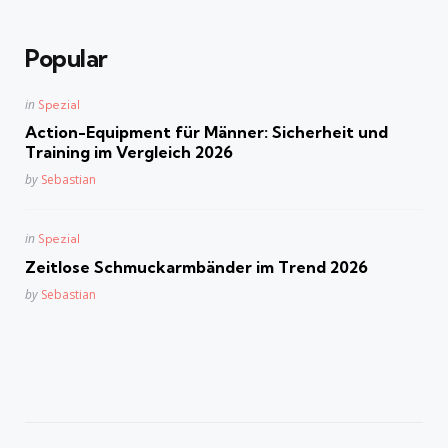
Popular
Posted
in
Spezial
in
Action-Equipment für Männer: Sicherheit und
Training im Vergleich 2026
Posted
by
Sebastian
Posted
in
Spezial
in
Zeitlose Schmuckarmbänder im Trend 2026
Posted
by
Sebastian