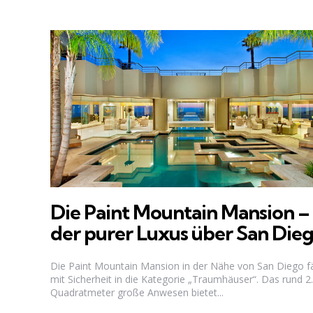
Die Paint Mountain Mansion –
der purer Luxus über San Die
Die Paint Mountain Mansion in der Nähe von San Diego fä
mit Sicherheit in die Kategorie „Traumhäuser“. Das rund 2
Quadratmeter große Anwesen bietet...