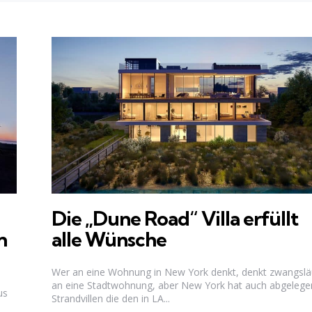
Die „Dune Road“ Villa erfüllt
n
alle Wünsche
Wer an eine Wohnung in New York denkt, denkt zwangslä
an eine Stadtwohnung, aber New York hat auch abgelege
us
Strandvillen die den in LA...