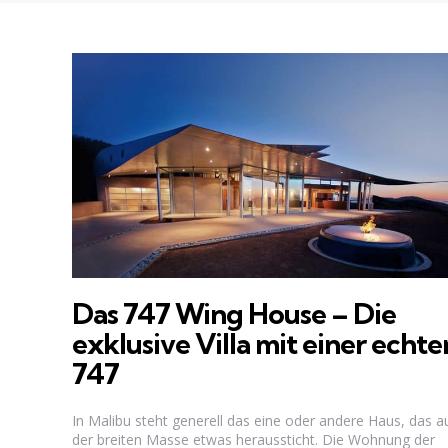
Das 747 Wing House – Die
exklusive Villa mit einer echte
747
In Malibu steht generell das eine oder andere Haus, das a
der breiten Masse etwas heraussticht. Die Wohnung der