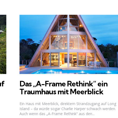
uf
Das „A-Frame Rethink“ ein
Traumhaus mit Meerblick
Ein Haus mit Meerblick, direktem Strandzugang auf Long
Island – da würde sogar Charlie Harper schwach werden.
Auch wenn das „A-Frame Rethink“ aus den...