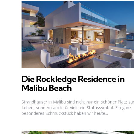
Die Rockledge Residence in
Malibu Beach
Strandhäuser in Malibu sind nicht nur ein schöner Platz z
Leben, sondern auch für viele ein Statussymbol. Ein ganz
besonderes Schmuckstück haben wir heute...