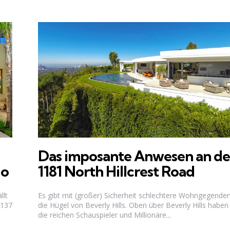
Das imposante Anwesen an de
go
1181 North Hillcrest Road
llt
Es gibt mit (großer) Sicherheit schlechtere Wohngegenden
.137
die Hügel von Beverly Hills. Oben über Beverly Hills haben
die reichen Schauspieler und Millionäre...