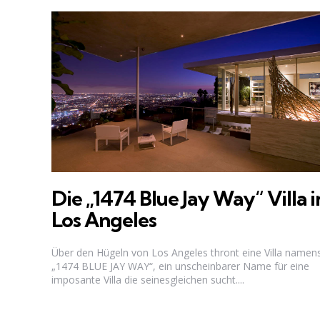
Die „1474 Blue Jay Way“ Villa i
Los Angeles
Über den Hügeln von Los Angeles thront eine Villa namen
„1474 BLUE JAY WAY“, ein unscheinbarer Name für eine
imposante Villa die seinesgleichen sucht....