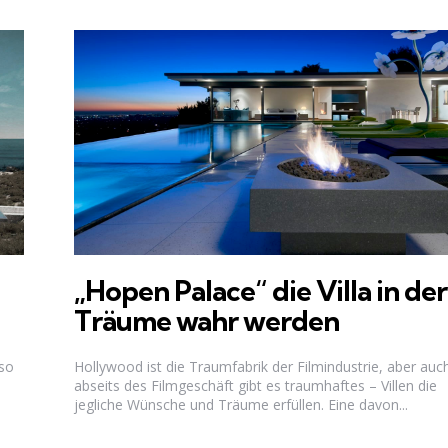
„Hopen Palace“ die Villa in der
Träume wahr werden
 so
Hollywood ist die Traumfabrik der Filmindustrie, aber auc
abseits des Filmgeschäft gibt es traumhaftes – Villen die
jegliche Wünsche und Träume erfüllen. Eine davon...