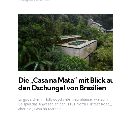
Die „Casa na Mata“ mit Blick a
den Dschungel von Brasilien
Es gibt sicher in Hollywood viele Traumhäuser wie zum
Beispiel das Anwesen an der „1181 North Hillcrest Road„,
aber die „Casa na Mata“ in...