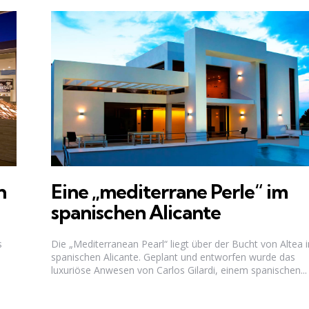
n
Eine „mediterrane Perle“ im
spanischen Alicante
s
Die „Mediterranean Pearl“ liegt über der Bucht von Altea 
spanischen Alicante. Geplant und entworfen wurde das
luxuriöse Anwesen von Carlos Gilardi, einem spanischen...