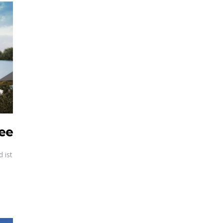
see
 ist