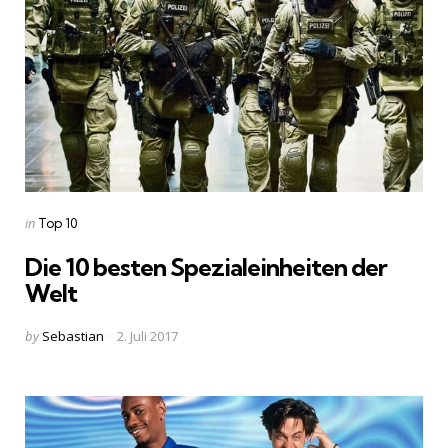
Categories
Posted
in
Top 10
in
Die 10 besten Spezialeinheiten der
Welt
Posted
by
Sebastian
2. Juli 2017
by