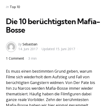
Categories
Posted
in
Top 10
in
Die 10 berüchtigsten Mafia-
Bosse
Posted
by
Sebastian
14. Juni 2017
Updated
15. Juni 2017
by
1 Comment
3 min
Es muss einen bestimmten Grund geben, warum
Filme sich wiederholt dem Aufstieg und Fall von
berüchtigten Gangstern widmen. Von Der Pate bis
hin zu Narcos werden Mafia-Bosse immer wieder
thematisiert. Häufig haben die Filmfiguren dabei
ganze reale Vorbilder. Zehn der berühmtesten
Mafia-Bosse haben wir hier einmal gesammelt.