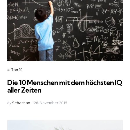
Categories
Posted
in
Top 10
in
Die 10 Menschen mit dem höchsten IQ
aller Zeiten
Posted
by
Sebastian
26. November 2015
by