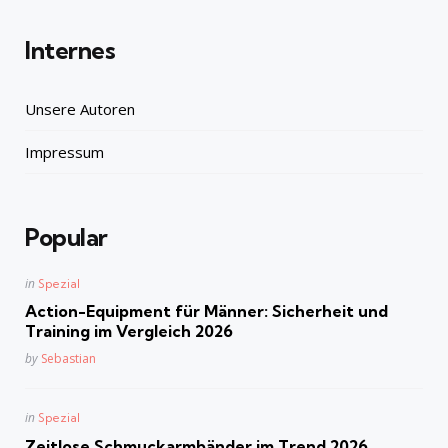
Internes
Unsere Autoren
Impressum
Popular
Posted
in
Spezial
in
Action-Equipment für Männer: Sicherheit und
Training im Vergleich 2026
Posted
by
Sebastian
Posted
in
Spezial
in
Zeitlose Schmuckarmbänder im Trend 2026