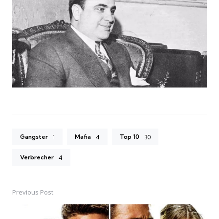
Gangster
Mafia
Top 10
1
4
30
Verbrecher
4
Previous Post
Post
navigation