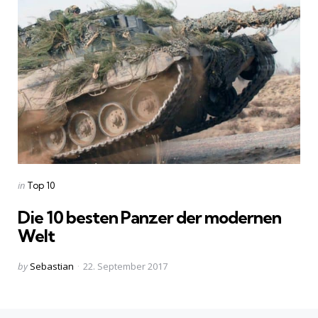
Categories
Posted
in
Top 10
in
Die 10 besten Panzer der modernen
Welt
Posted
by
Sebastian
22. September 2017
by