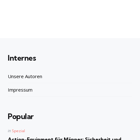
Internes
Unsere Autoren
Impressum
Popular
Posted
in
Spezial
in
Action-Equipment für Männer: Sicherheit und