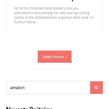
Hit In the Entertainment Industry Are you
interested in discovering the new and upcoming
trends in the entertainment industry? Well, look no
further! We’ve...
Seitennummerierung
Older Posts
der
Beiträge
Sear
Search
for: