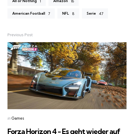
All or Nothing
Amazon
1
16
American Football
NFL
Serie
7
8
47
Previous Post
Post
navigation
Posted
in
Games
in
Forza Horizon 4 - Es geht wieder auf