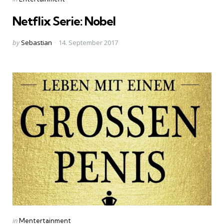
in
Netflix Serie: Nobel
Posted
by
Sebastian
14. September 2017
by
Categories
Posted
in
Mentertainment