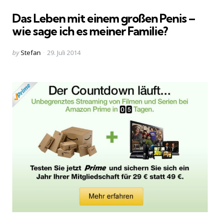
in
Das Leben mit einem großen Penis –
wie sage ich es meiner Familie?
Posted
by
Stefan
29. Juli 2014
by