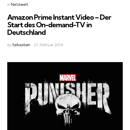
Categories
Posted
in
Netzwelt
in
Amazon Prime Instant Video – Der
Start des On-demand-TV in
Deutschland
Posted
by
Sebastian
21. Februar 2014
by