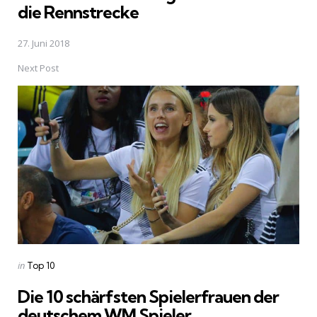
die Rennstrecke
27. Juni 2018
Next Post
Posted
in
Top 10
in
Die 10 schärfsten Spielerfrauen der
deutschem WM Spieler