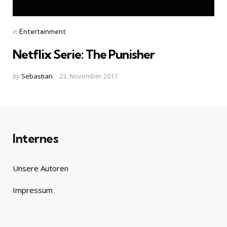
Categories
Posted
in
Entertainment
in
Netflix Serie: The Punisher
Posted
by
Sebastian
23. November 2017
by
Internes
Unsere Autoren
Impressum