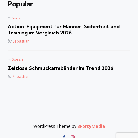
Popular
Posted
in
Spezial
in
Action-Equipment für Männer: Sicherheit und
Training im Vergleich 2026
Posted
by
Sebastian
Posted
in
Spezial
in
Zeitlose Schmuckarmbänder im Trend 2026
Posted
by
Sebastian
WordPress Theme by
3FortyMedia