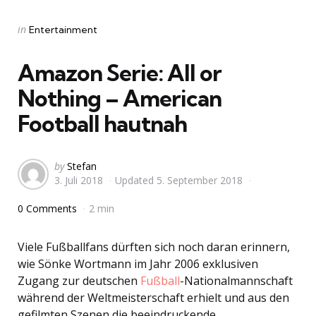
Categories
Posted
in
Entertainment
in
Amazon Serie: All or
Nothing – American
Football hautnah
Posted
by
Stefan
3. Juli 2018
Updated
5. September 2018
by
0 Comments
2 min
Viele Fußballfans dürften sich noch daran erinnern,
wie Sönke Wortmann im Jahr 2006 exklusiven
Zugang zur deutschen
Fußball
-Nationalmannschaft
während der Weltmeisterschaft erhielt und aus den
gefilmten Szenen die beeindruckende