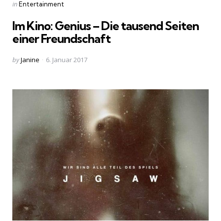
Categories
Posted
in
Entertainment
in
Im Kino: Genius – Die tausend Seiten
einer Freundschaft
Posted
by
Janine
6. Januar 2017
by