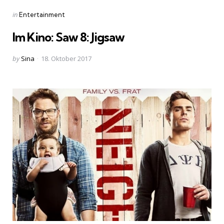
Categories
Posted
in
Entertainment
in
Im Kino: Saw 8: Jigsaw
Posted
by
Sina
18. Oktober 2017
by