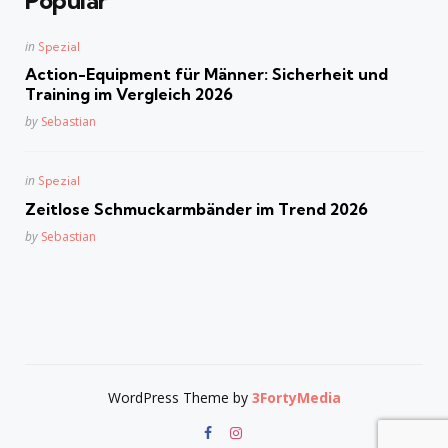
Popular
Posted
in
Spezial
in
Action-Equipment für Männer: Sicherheit und
Training im Vergleich 2026
Posted
by
Sebastian
Posted
in
Spezial
in
Zeitlose Schmuckarmbänder im Trend 2026
Posted
by
Sebastian
WordPress Theme by
3FortyMedia