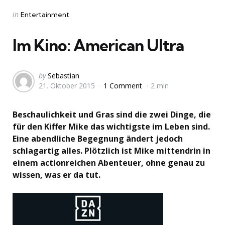
Categories
Posted
in
Entertainment
in
Im Kino: American Ultra
Posted
by
Sebastian
21. Oktober 2015
1 Comment
2 min
by
Beschaulichkeit und Gras sind die zwei Dinge, die
für den Kiffer Mike das wichtigste im Leben sind.
Eine abendliche Begegnung ändert jedoch
schlagartig alles. Plötzlich ist Mike mittendrin in
einem actionreichen Abenteuer, ohne genau zu
wissen, was er da tut.