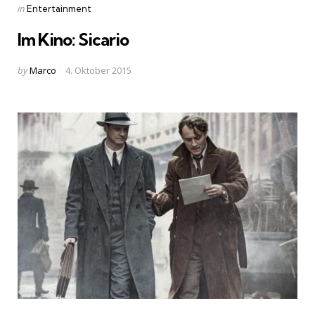
Categories
Posted
in
Entertainment
in
Im Kino: Sicario
Posted
by
Marco
4. Oktober 2015
by