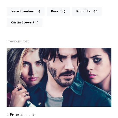
Jesse Eisenberg
Kino
Komödie
4
145
44
Kristin Stewart
1
Previous Post
Post
navigation
Posted
in
Entertainment