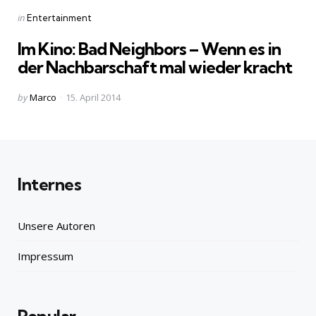
Categories
Posted
in
Entertainment
in
Im Kino: Bad Neighbors – Wenn es in
der Nachbarschaft mal wieder kracht
Posted
by
Marco
15. April 2014
by
Internes
Unsere Autoren
Impressum