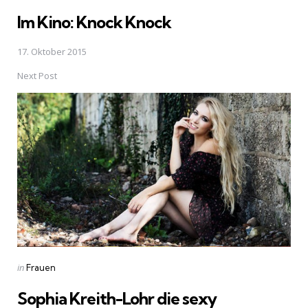
in
Im Kino: Knock Knock
17. Oktober 2015
Next Post
Posted
in
Frauen
in
Sophia Kreith-Lohr die sexy