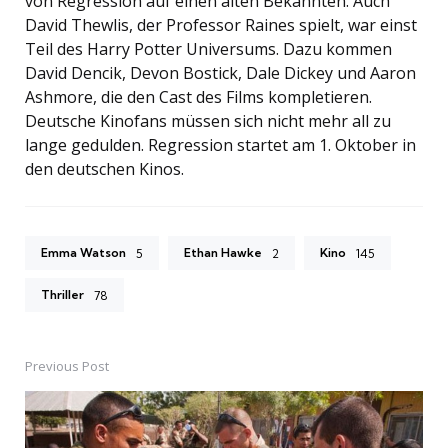
von Regression auf einen alten Bekannten. Auch
David Thewlis, der Professor Raines spielt, war einst
Teil des Harry Potter Universums. Dazu kommen
David Dencik, Devon Bostick, Dale Dickey und Aaron
Ashmore, die den Cast des Films kompletieren.
Deutsche Kinofans müssen sich nicht mehr all zu
lange gedulden. Regression startet am 1. Oktober in
den deutschen Kinos.
Emma Watson
Ethan Hawke
Kino
5
2
145
Thriller
78
Previous Post
Post
navigation