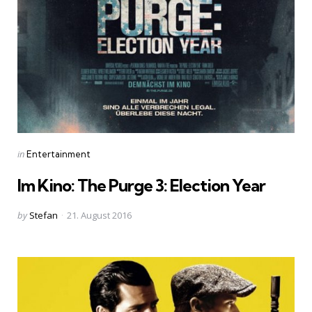
Categories
Posted
in
Entertainment
in
Im Kino: The Purge 3: Election Year
Posted
by
Stefan
21. August 2016
by