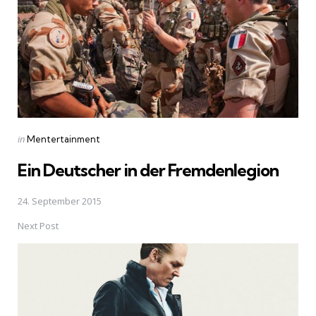
Posted
in
Mentertainment
in
Ein Deutscher in der Fremdenlegion
24. September 2015
Next Post