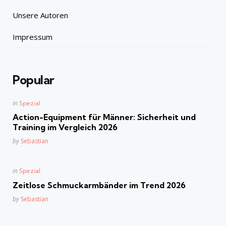
Unsere Autoren
Impressum
Popular
Posted
in
Spezial
in
Action-Equipment für Männer: Sicherheit und
Training im Vergleich 2026
Posted
by
Sebastian
Posted
in
Spezial
in
Zeitlose Schmuckarmbänder im Trend 2026
Posted
by
Sebastian