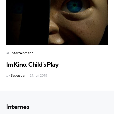
Categories
Posted
in
Entertainment
in
Im Kino: Child’s Play
Posted
by
Sebastian
21. Juli 2019
by
Internes