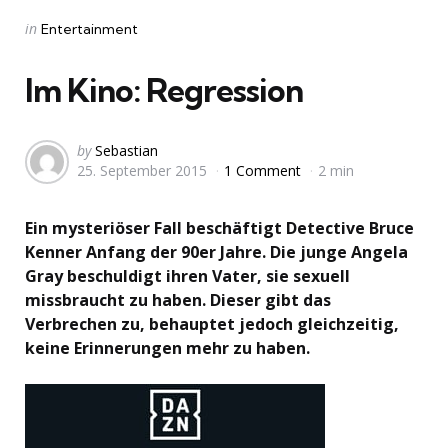
Categories
Posted
in
Entertainment
in
Im Kino: Regression
Posted
by
Sebastian
25. September 2015
1 Comment
2 min
by
Ein mysteriöser Fall beschäftigt Detective Bruce
Kenner Anfang der 90er Jahre. Die junge Angela
Gray beschuldigt ihren Vater, sie sexuell
missbraucht zu haben. Dieser gibt das
Verbrechen zu, behauptet jedoch gleichzeitig,
keine Erinnerungen mehr zu haben.