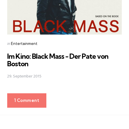
Posted
in
Entertainment
in
Im Kino: Black Mass - Der Pate von
Boston
29. September 2015
1 Comment