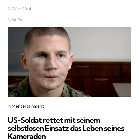
9. März 2014
Next Post
Posted
in
Mentertainment
in
US-Soldat rettet mit seinem
selbstlosen Einsatz das Leben seines
Kameraden