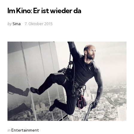
in
Im Kino: Er ist wieder da
Posted
by
Sina
7. Oktober 2015
by
Categories
Posted
in
Entertainment