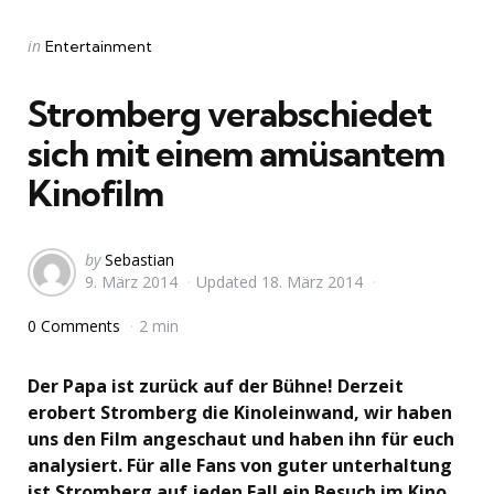
Categories
Posted
in
Entertainment
in
Stromberg verabschiedet
sich mit einem amüsantem
Kinofilm
Posted
by
Sebastian
9. März 2014
Updated
18. März 2014
by
0 Comments
2 min
Der Papa ist zurück auf der Bühne! Derzeit
erobert Stromberg die Kinoleinwand, wir haben
uns den Film angeschaut und haben ihn für euch
analysiert. Für alle Fans von guter unterhaltung
ist Stromberg auf jeden Fall ein Besuch im Kino