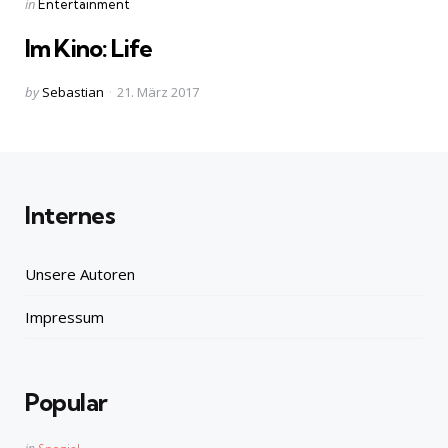
Categories
Posted
in
Entertainment
in
Im Kino: Life
Posted
by
Sebastian
21. März 2017
by
Internes
Unsere Autoren
Impressum
Popular
Posted