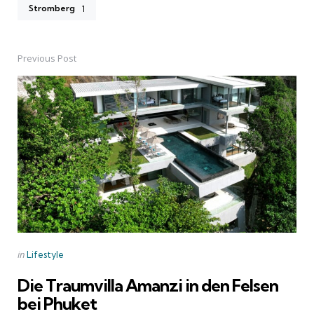
Stromberg
1
Previous Post
Post
navigation
Posted
in
Lifestyle
in
Die Traumvilla Amanzi in den Felsen
bei Phuket