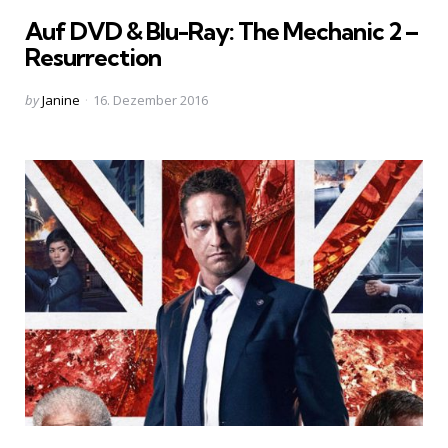
in
Auf DVD & Blu-Ray: The Mechanic 2 –
Resurrection
Posted
by
Janine
16. Dezember 2016
by