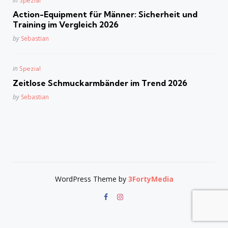
in
Spezial
in
Action-Equipment für Männer: Sicherheit und
Training im Vergleich 2026
Posted
by
Sebastian
Posted
in
Spezial
in
Zeitlose Schmuckarmbänder im Trend 2026
Posted
by
Sebastian
WordPress Theme by
3FortyMedia