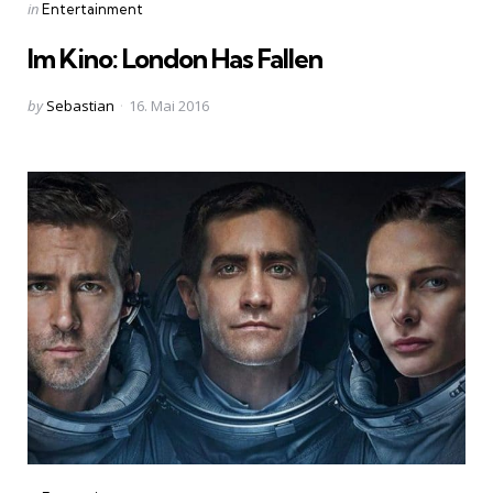
Categories
Posted
in
Entertainment
in
Im Kino: London Has Fallen
Posted
by
Sebastian
16. Mai 2016
by