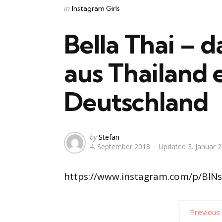
Categories
Posted
in
Instagram Girls
in
Bella Thai – 
aus Thailand 
Deutschland
Posted
by
Stefan
4. September 2018
Updated
3. Januar 
by
https://www.instagram.com/p/BlN
Previous