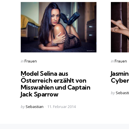
Categories
Categorie
Posted
Posted
in
in
Frauen
Frauen
in
in
Model Selina aus
Jasmin
Österreich erzählt von
Cyberg
Misswahlen und Captain
Posted
by
Sebast
Jack Sparrow
by
Posted
by
Sebastian
11. Februar 2014
by