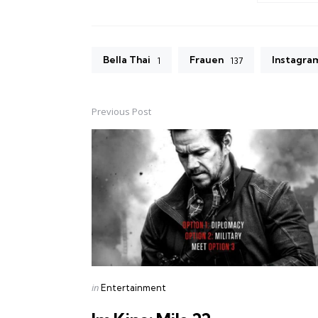
Bella Thai
Frauen
Instagra
1
137
Previous Post
Post
navigation
Posted
in
Entertainment
in