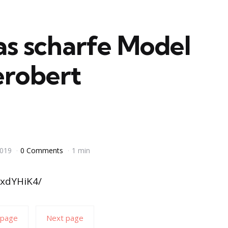
das scharfe Model
erobert
2019
0 Comments
1 min
sxdYHiK4/
 page
Next page