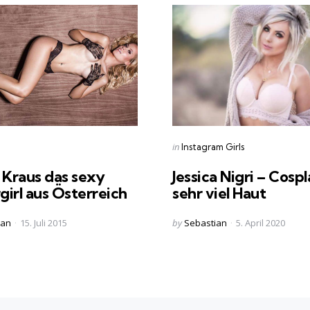
s
Categories
Posted
in
Instagram Girls
in
 Kraus das sexy
Jessica Nigri – Cosp
irl aus Österreich
sehr viel Haut
Posted
ian
15. Juli 2015
by
Sebastian
5. April 2020
by