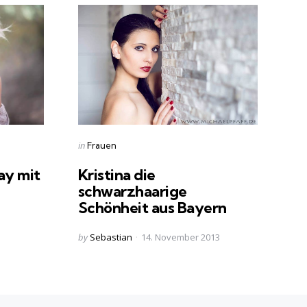
Categories
Posted
in
Frauen
in
lay mit
Kristina die
schwarzhaarige
Schönheit aus Bayern
Posted
by
Sebastian
14. November 2013
by