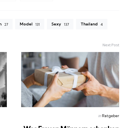
m
Model
Sexy
Thailand
27
131
137
4
Next Post
Posted
in
Ratgeber
in