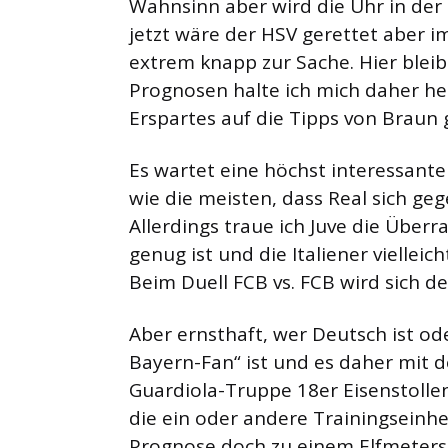
Wahnsinn aber wird die Uhr in der
jetzt wäre der HSV gerettet aber i
extrem knapp zur Sache. Hier bleib
Prognosen halte ich mich daher h
Erspartes auf die Tipps von Braun 
Es wartet eine höchst interessant
wie die meisten, dass Real sich ge
Allerdings traue ich Juve die Über
genug ist und die Italiener vielleic
Beim Duell FCB vs. FCB wird sich de
Aber ernsthaft, wer Deutsch ist od
Bayern-Fan“ ist und es daher mit 
Guardiola-Truppe 18er Eisenstolle
die ein oder andere Trainingseinhei
Prognose doch zu einem Elfmeters