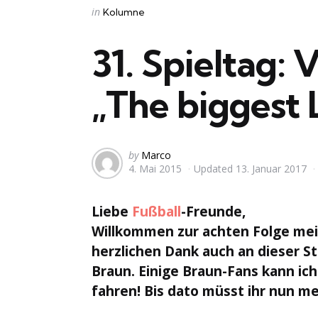
Categories
Posted
in
Kolumne
in
31. Spieltag: 
„The biggest 
Posted
by
Marco
4. Mai 2015
Updated
13. Januar 2017
by
Liebe
Fußball
-Freunde,
Willkommen zur achten Folge mei
herzlichen Dank auch an dieser St
Braun. Einige Braun-Fans kann ich
fahren! Bis dato müsst ihr nun m