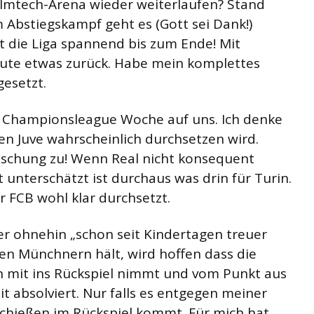
 Imtech-Arena wieder weiterlaufen? Stand
m Abstiegskampf geht es (Gott sei Dank!)
t die Liga spannend bis zum Ende! Mit
eute etwas zurück. Habe mein komplettes
gesetzt.
e Championsleague Woche auf uns. Ich denke
gen Juve wahrscheinlich durchsetzen wird.
raschung zu! Wenn Real nicht konsequent
ht unterschätzt ist durchaus was drin für Turin.
r FCB wohl klar durchsetzt.
er ohnehin „schon seit Kindertagen treuer
den Münchnern hält, wird hoffen dass die
n mit ins Rückspiel nimmt und vom Punkt aus
t absolviert. Nur falls es entgegen meiner
chießen im Rückspiel kommt. Für mich hat