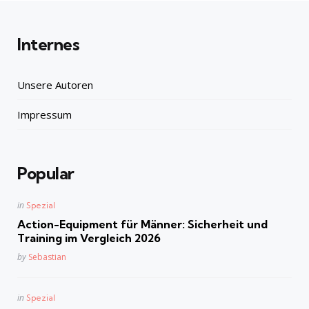
Internes
Unsere Autoren
Impressum
Popular
Posted
in
Spezial
in
Action-Equipment für Männer: Sicherheit und
Training im Vergleich 2026
Posted
by
Sebastian
Posted
in
Spezial