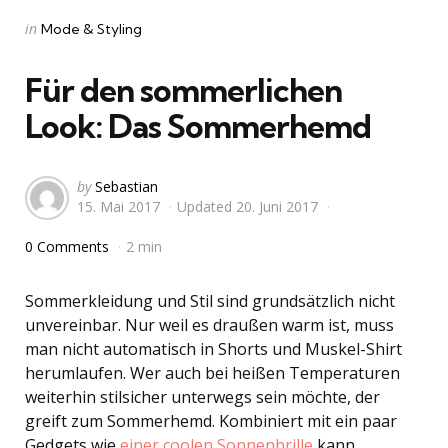
Categories
Posted
in
Mode & Styling
in
Für den sommerlichen
Look: Das Sommerhemd
Posted
by
Sebastian
15. Mai 2017
Updated
20. Juni 2017
by
0 Comments
2 min
Sommerkleidung und Stil sind grundsätzlich nicht
unvereinbar. Nur weil es draußen warm ist, muss
man nicht automatisch in Shorts und Muskel-Shirt
herumlaufen. Wer auch bei heißen Temperaturen
weiterhin stilsicher unterwegs sein möchte, der
greift zum Sommerhemd. Kombiniert mit ein paar
Gedgets wie
einer coolen Sonnenbrille
kann