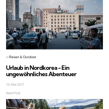
navigation
Posted
in
Reisen & Outdoor
in
Urlaub in Nordkorea - Ein
ungewöhnliches Abenteuer
10. Mai 2017
Next Post