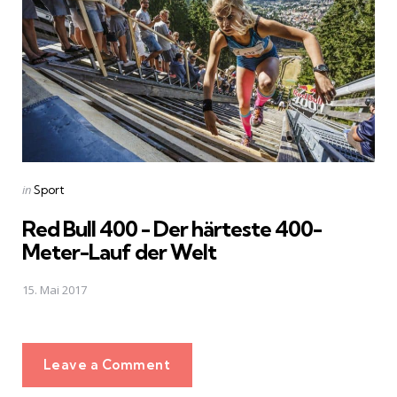
Posted
in
Sport
in
Red Bull 400 - Der härteste 400-
Meter-Lauf der Welt
15. Mai 2017
Leave a Comment