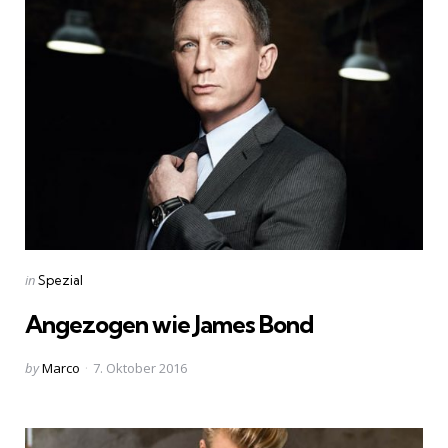
Categories
Posted
in
Spezial
in
Angezogen wie James Bond
Posted
by
Marco
7. Oktober 2016
by