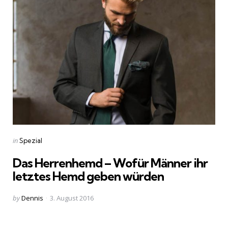
Categories
Posted
in
Spezial
in
Das Herrenhemd – Wofür Männer ihr
letztes Hemd geben würden
Posted
by
Dennis
3. August 2016
by