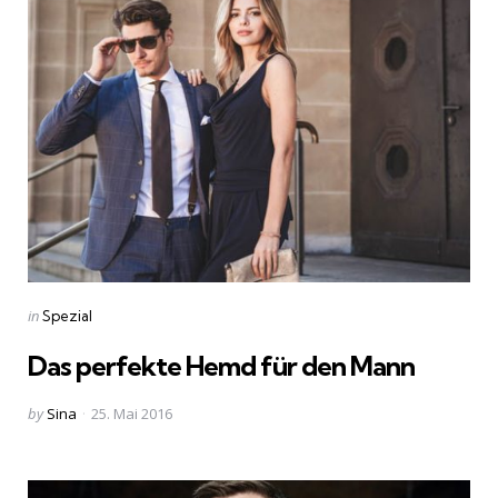
Categories
Posted
in
Spezial
in
Das perfekte Hemd für den Mann
Posted
by
Sina
25. Mai 2016
by