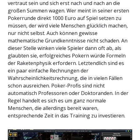
vertraut sein und sich erst nach und nach an die
großen Summen wagen. Wer meint in seiner ersten
Pokerrunde direkt 1000 Euro auf Spiel setzen zu
müssen, der wird viele Menschen glücklich machen,
nur nicht selbst. Auch können gewisse
mathematische Grundkenntnisse nicht schaden. An
dieser Stelle winken viele Spieler dann oft ab, als
glaubten sie, erfolgreiches Pokern würde Formeln
der Raketenphysik erfordern. Letztendlich sind es
ein paar einfache Rechnungen der
Wahrscheinlichkeitsrechnung, die in vielen Fällen
schon ausreichen. Poker-Profis sind nicht
automatisch Professoren oder Doktoranden. In der
Regel handelt es sich es um ganz normale
Menschen, die allerdings bereit waren,
entsprechende Zeit in das Training zu investieren.