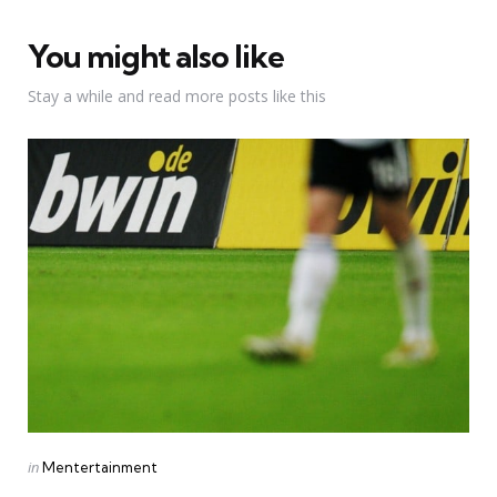
You might also like
Stay a while and read more posts like this
Categories
Posted
in
Mentertainment
in