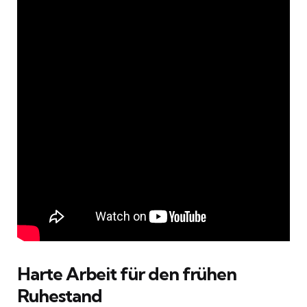
Harte Arbeit für den frühen
Ruhestand