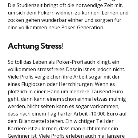
Die Studienzeit bringt oft die notwendige Zeit mit,
um sich dem Pokern widmen zu können. Lernen und
zocken gehen wunderbar einher und sorgten für
eine vollkommen neue Poker-Generation.
Achtung Stress!
So toll das Leben als Poker-Profi auch klingt, ein
vollkommen stressfreies Dasein ist es jedoch nicht.
Viele Profis vergleichen ihre Arbeit sogar mit der
eines Fluglotsen oder Herzchirurgen. Wenn es
plötzlich in einer Hand um mehrere Tausend Euro
geht, dann kann einem schon einmal etwas mulmig
werden. Nicht selten kann es sogar vorkommen,
dass nach einem Tag harter Arbeit -10.000 Euro auf
dem Bilanzzettel stehen. Ein wichtiger Teil der
Karriere ist zu lernen, dass man nicht immer ein
Gewinner ist. Viele Profis erleben auch mal längere