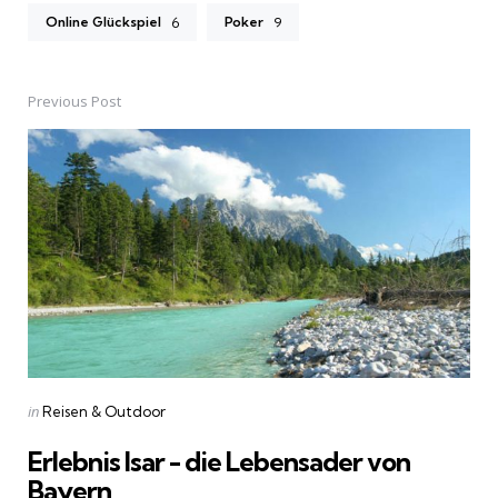
Online Glückspiel
Poker
6
9
Previous Post
Post
navigation
Posted
in
Reisen & Outdoor
in
Erlebnis Isar - die Lebensader von
Bayern