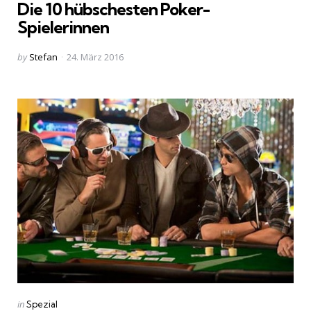
Die 10 hübschesten Poker-
Spielerinnen
Posted
by
Stefan
24. März 2016
by
Categories
Posted
in
Spezial