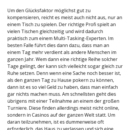
Um den Glücksfaktor möglichst gut zu
kompensieren, reicht es meist auch nicht aus, nur an
einem Tisch zu spielen. Der richtige Profi spielt an
vielen Tischen gleichzeitig und wird dadurch
praktisch zum einem Multi-Tasking-Experten. Im
besten Falle führt dies dann dazu, dass man an
einem Tag mehr verdient als andere Menschen im
ganzen Jahr. Wem dann eine richtige Reihe solcher
Tage gelingt, der kann sich vielleicht sogar gleich zur
Ruhe setzen. Denn wenn eine Sache noch besser ist,
als den ganzen Tag zu Hause pokern zu können,
dann ist es so viel Geld zu haben, dass man einfach
gar nichts machen muss. Am schnellsten geht dies
übrigens mit einer Teilnahme an einem der großen
Turniere. Diese finden allerdings meist nicht online,
sondern in Casinos auf der ganzen Welt statt. Um
daran teilzunehmen, ist es dummerweise oft
erforderlich, das Haus zu verlassen und sich eine