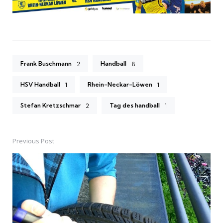
Frank Buschmann
Handball
2
8
HSV Handball
Rhein-Neckar-Löwen
1
1
Stefan Kretzschmar
Tag des handball
2
1
Previous Post
Post
navigation