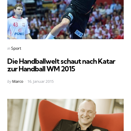
Categories
Posted
in
Sport
in
Die Handballwelt schaut nach Katar
zur Handball WM 2015
Posted
by
Marco
16. Januar 2015
by