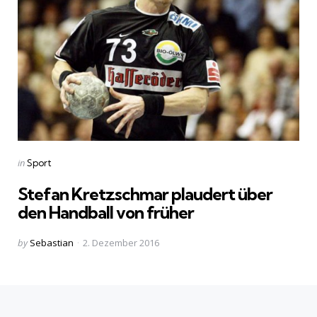
Categories
Posted
in
Sport
in
Stefan Kretzschmar plaudert über
den Handball von früher
Posted
by
Sebastian
2. Dezember 2016
by