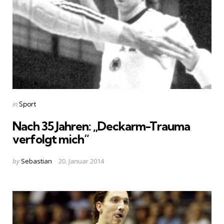
Categories
Posted
in
Sport
in
Nach 35 Jahren: „Deckarm-Trauma
verfolgt mich“
Posted
by
Sebastian
20. Januar 2014
by