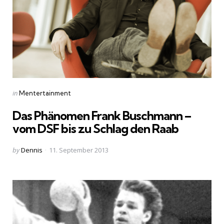
Categories
Posted
in
Mentertainment
in
Das Phänomen Frank Buschmann –
vom DSF bis zu Schlag den Raab
Posted
by
Dennis
11. September 2013
by