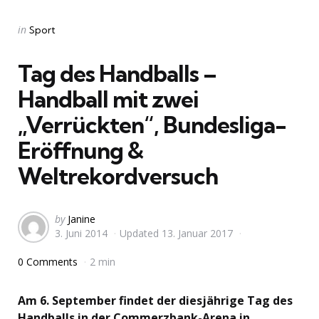
Categories
Posted
in
Sport
in
Tag des Handballs –
Handball mit zwei
„Verrückten“, Bundesliga-
Eröffnung &
Weltrekordversuch
Posted
by
Janine
3. Juni 2014
Updated
13. Januar 2017
by
0 Comments
2 min
Am 6. September findet der diesjährige Tag des
Handballs in der Commerzbank-Arena in