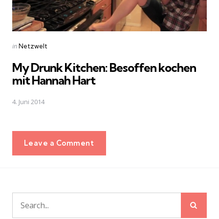
Posted
in
Netzwelt
in
My Drunk Kitchen: Besoffen kochen
mit Hannah Hart
4. Juni 2014
Leave a Comment
Sear
Search
for: