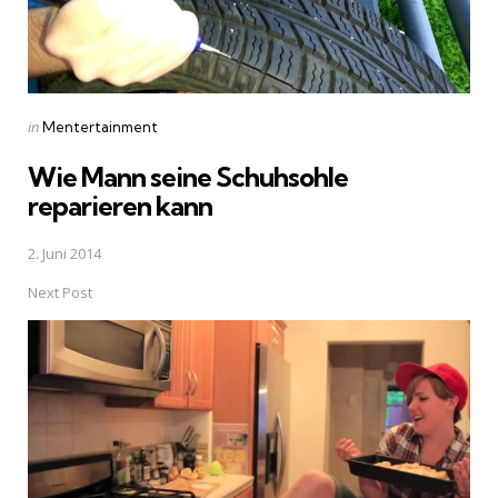
Posted
in
Mentertainment
in
Wie Mann seine Schuhsohle
reparieren kann
2. Juni 2014
Next Post