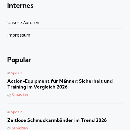
Internes
Unsere Autoren
Impressum
Popular
Posted
in
Spezial
in
Action-Equipment für Männer: Sicherheit und
Training im Vergleich 2026
Posted
by
Sebastian
Posted
in
Spezial
in
Zeitlose Schmuckarmbänder im Trend 2026
Posted
by
Sebastian