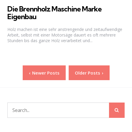
Die Brennholz Maschine Marke
Eigenbau
Holz machen ist eine sehr anstrengende und zeitaufwendige
Arbeit, selbst mit einer Motorsäge dauert es oft mehrere
Stunden bis das ganze Holz verarbeitet und...
Seitennummerierung
Newer Posts
Older Posts
der
Beiträge
Sear
Search
for: