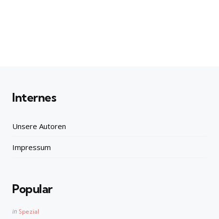
Internes
Unsere Autoren
Impressum
Popular
Posted
in
Spezial