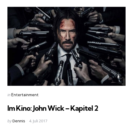
Categories
Posted
in
Entertainment
in
Im Kino: John Wick – Kapitel 2
Posted
by
Dennis
4. Juli 2017
by