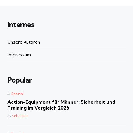
Internes
Unsere Autoren
Impressum
Popular
Posted
in
Spezial
in
Action-Equipment für Männer: Sicherheit und
Training im Vergleich 2026
Posted
by
Sebastian