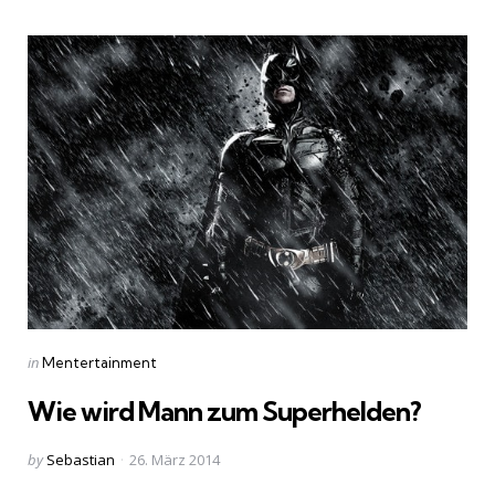
Categories
Posted
in
Mentertainment
in
Wie wird Mann zum Superhelden?
Posted
by
Sebastian
26. März 2014
by