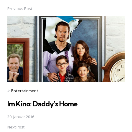
Previous Post
Post
navigation
Posted
in
Entertainment
in
Im Kino: Daddy's Home
30. Januar 2016
Next Post