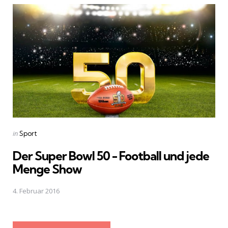
Posted
in
Sport
in
Der Super Bowl 50 - Football und jede
Menge Show
4. Februar 2016