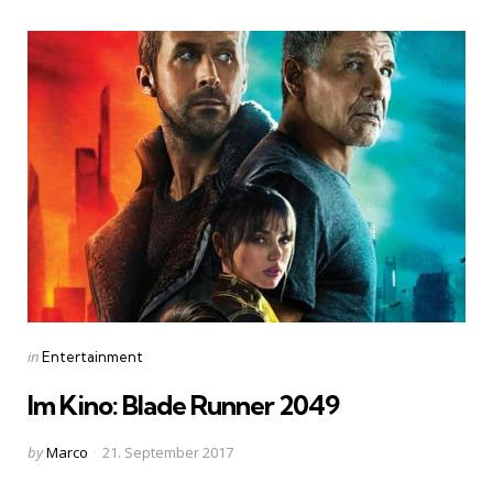
Categories
Posted
in
Entertainment
in
Im Kino: Blade Runner 2049
Posted
by
Marco
21. September 2017
by