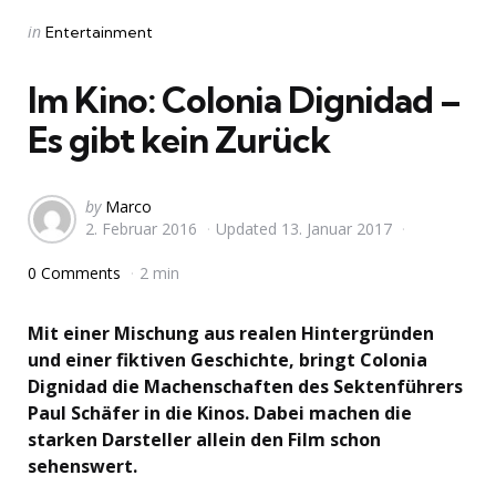
Categories
Posted
in
Entertainment
in
Im Kino: Colonia Dignidad –
Es gibt kein Zurück
Posted
by
Marco
2. Februar 2016
Updated
13. Januar 2017
by
0 Comments
2 min
Mit einer Mischung aus realen Hintergründen
und einer fiktiven Geschichte, bringt Colonia
Dignidad die Machenschaften des Sektenführers
Paul Schäfer in die Kinos. Dabei machen die
starken Darsteller allein den Film schon
sehenswert.