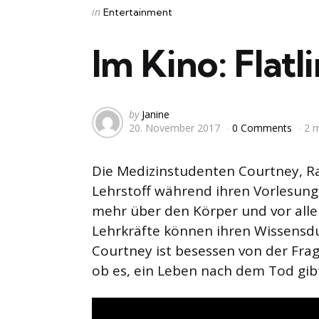
Categories
Posted
in
Entertainment
in
Im Kino: Flatl
Posted
by
Janine
20. November 2017
0 Comments
2 
by
Die Medizinstudenten Courtney, Ra
Lehrstoff während ihren Vorlesungen
mehr über den Körper und vor alle
Lehrkräfte können ihren Wissensdu
Courtney ist besessen von der Frag
ob es, ein Leben nach dem Tod gib