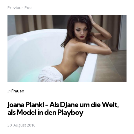
Previous Post
Post
navigation
Posted
in
Frauen
in
Joana Plankl - Als DJane um die Welt,
als Model in den Playboy
30. August 2016