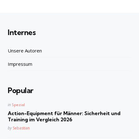
Internes
Unsere Autoren
Impressum
Popular
Posted
in
Spezial
in
Action-Equipment für Männer: Sicherheit und
Training im Vergleich 2026
Posted
by
Sebastian