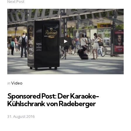
Next Post
Posted
in
Video
in
Sponsored Post: Der Karaoke-
Kühlschrank von Radeberger
31. August 2016