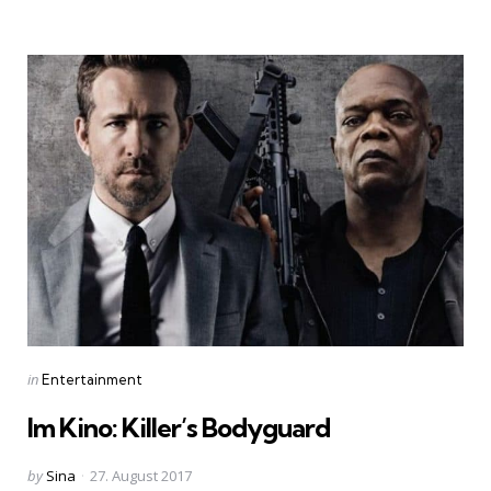
by
Categories
Posted
in
Entertainment
in
Im Kino: Killer’s Bodyguard
Posted
by
Sina
27. August 2017