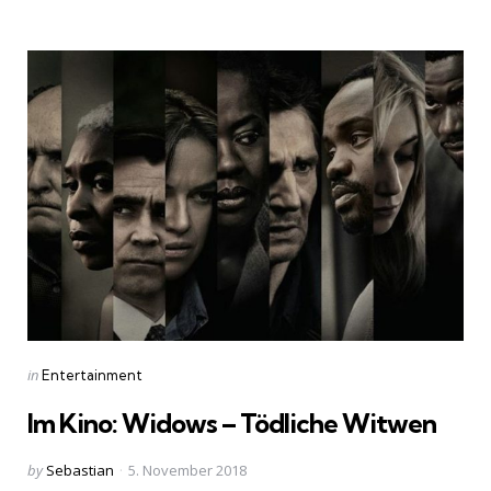
by
Categories
Posted
in
Entertainment
in
Im Kino: Widows – Tödliche Witwen
Posted
by
Sebastian
5. November 2018
by