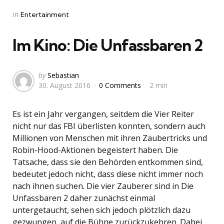
Categories
Posted
in
Entertainment
in
Im Kino: Die Unfassbaren 2
Posted
by
Sebastian
30. August 2016
0 Comments
2 min
by
Es ist ein Jahr vergangen, seitdem die Vier Reiter
nicht nur das FBI überlisten konnten, sondern auch
Millionen von Menschen mit ihren Zaubertricks und
Robin-Hood-Aktionen begeistert haben. Die
Tatsache, dass sie den Behörden entkommen sind,
bedeutet jedoch nicht, dass diese nicht immer noch
nach ihnen suchen. Die vier Zauberer sind in Die
Unfassbaren 2 daher zunächst einmal
untergetaucht, sehen sich jedoch plötzlich dazu
gezwungen, auf die Bühne zurückzukehren. Dabei