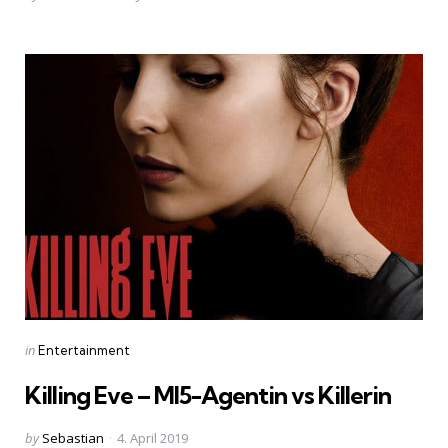
by
Categories
Posted
in
Entertainment
in
Killing Eve – MI5-Agentin vs Killerin
Posted
by
Sebastian
4. April 2019