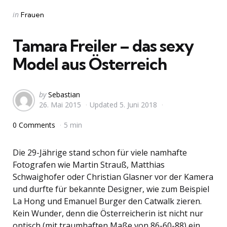
Categories
Posted
in
Frauen
in
Tamara Freiler – das sexy
Model aus Österreich
Posted
by
Sebastian
26. Mai 2015
Updated
5. Juni 2018
by
0 Comments
5 min
Die 29-Jährige stand schon für viele namhafte
Fotografen wie Martin Strauß, Matthias
Schwaighofer oder Christian Glasner vor der Kamera
und durfte für bekannte Designer, wie zum Beispiel
La Hong und Emanuel Burger den Catwalk zieren.
Kein Wunder, denn die Österreicherin ist nicht nur
optisch (mit traumhaften Maße von 86-60-88) ein