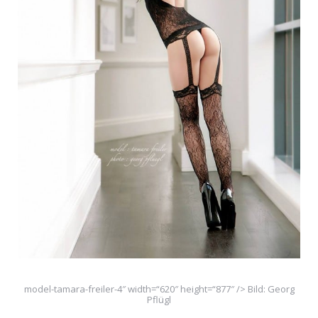
model-tamara-freiler-4″ width=“620″ height=“877″ /> Bild: Georg
Pflügl