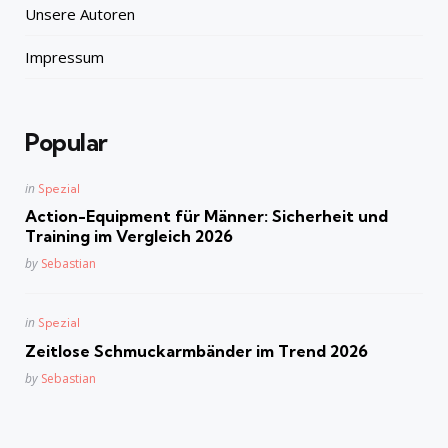
Unsere Autoren
Impressum
Popular
Posted
in
Spezial
in
Action-Equipment für Männer: Sicherheit und
Training im Vergleich 2026
Posted
by
Sebastian
Posted
in
Spezial
in
Zeitlose Schmuckarmbänder im Trend 2026
Posted
by
Sebastian