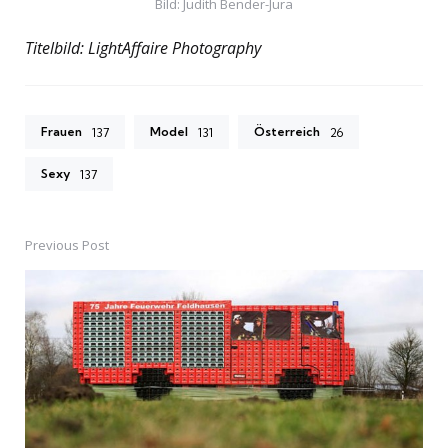
Bild: Judith Bender-Jura
Titelbild: LightAffaire Photography
Frauen
Model
Österreich
137
131
26
Sexy
137
Previous Post
Post
navigation