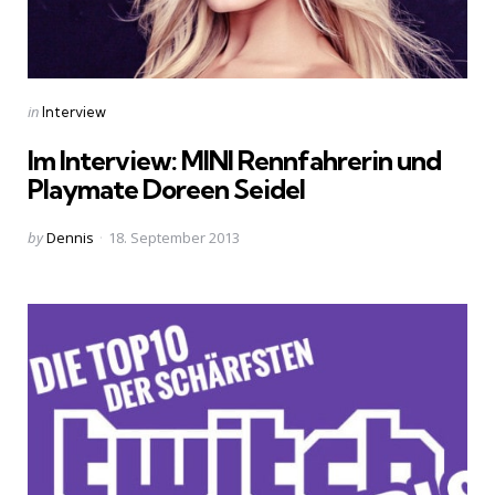
Categories
Posted
in
Interview
in
Im Interview: MINI Rennfahrerin und
Playmate Doreen Seidel
Posted
by
Dennis
18. September 2013
by