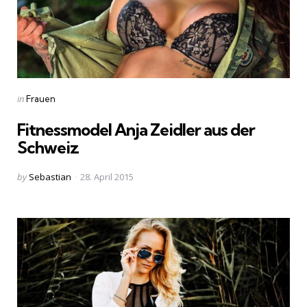
Categories
Posted
in
Frauen
in
Fitnessmodel Anja Zeidler aus der
Schweiz
Posted
by
Sebastian
28. April 2015
by