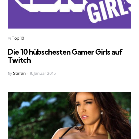
Categories
Posted
in
Top 10
in
Die 10 hübschesten Gamer Girls auf
Twitch
Posted
by
Stefan
9. Januar 2015
by