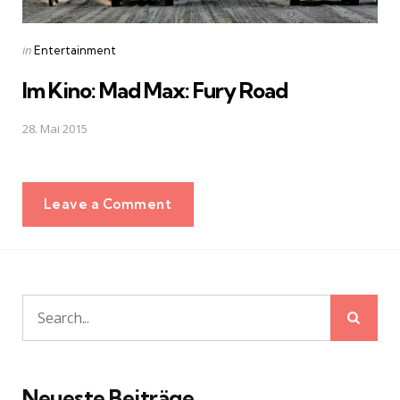
Posted
in
Entertainment
in
Im Kino: Mad Max: Fury Road
28. Mai 2015
Leave a Comment
Sear
Search
for:
Neueste Beiträge