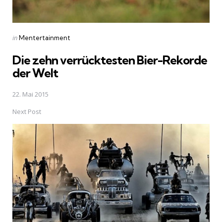
Posted
in
Mentertainment
in
Die zehn verrücktesten Bier-Rekorde
der Welt
22. Mai 2015
Next Post