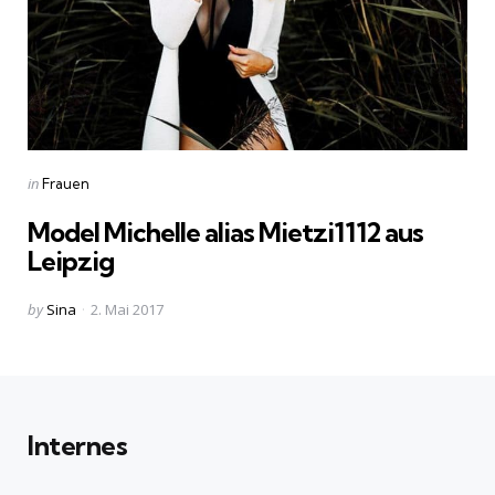
Categories
Posted
in
Frauen
in
Model Michelle alias Mietzi1112 aus
Leipzig
Posted
by
Sina
2. Mai 2017
by
Internes