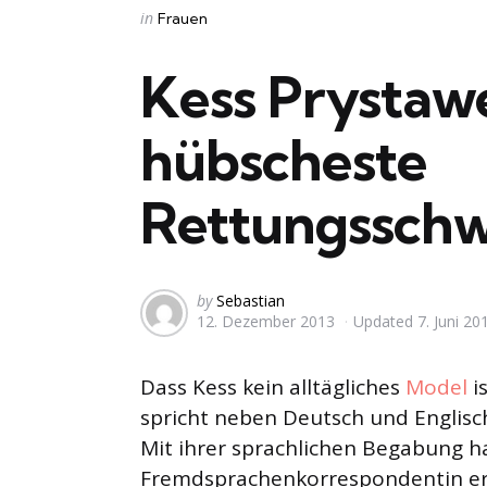
Categories
Posted
in
Frauen
in
Kess Prystaw
hübscheste
Rettungssch
Posted
by
Sebastian
12. Dezember 2013
Updated
7. Juni 20
by
Dass Kess kein alltägliches
Model
i
spricht neben Deutsch und Englisch
Mit ihrer sprachlichen Begabung ha
Fremdsprachenkorrespondentin erfo