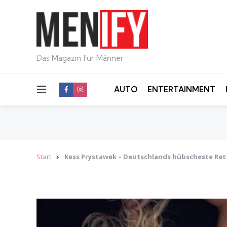
Das Magazin für Männer
Menu
AUTO
ENTERTAINMENT
Start
Kess Prystawek – Deutschlands hübscheste R