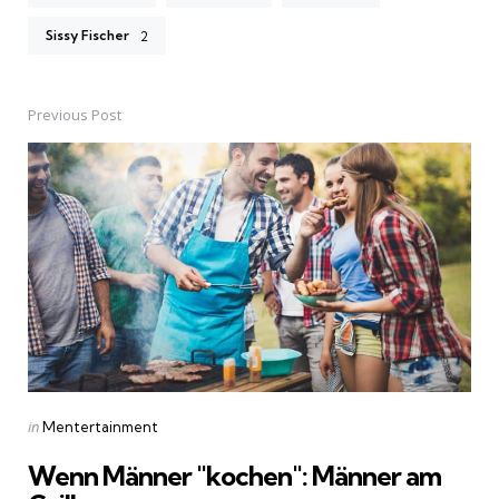
Sissy Fischer
2
Previous Post
Post
navigation
Posted
in
Mentertainment
in
Wenn Männer "kochen": Männer am