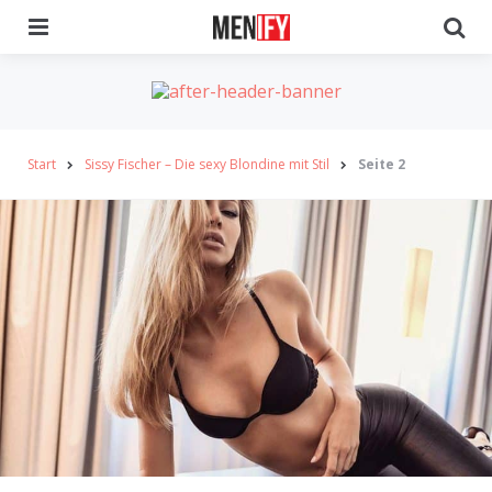
Menu
Se
Start
Sissy Fischer – Die sexy Blondine mit Stil
Seite 2