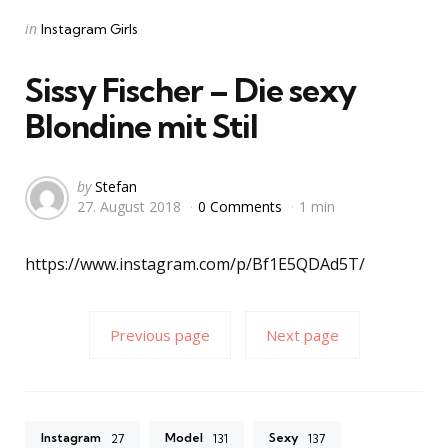
Categories
Posted
in
Instagram Girls
in
Sissy Fischer – Die sexy
Blondine mit Stil
Posted
by
Stefan
27. August 2018
0 Comments
1 min
by
https://www.instagram.com/p/Bf1E5QDAd5T/
Previous page
Next page
Instagram
Model
Sexy
27
131
137