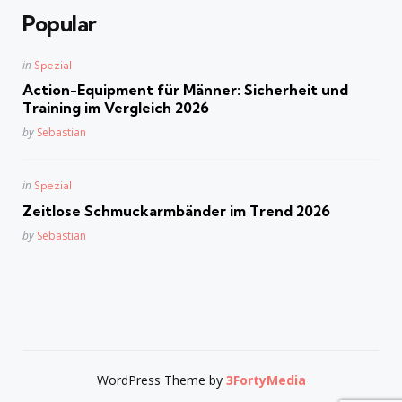
Popular
Posted
in
Spezial
in
Action-Equipment für Männer: Sicherheit und
Training im Vergleich 2026
Posted
by
Sebastian
Posted
in
Spezial
in
Zeitlose Schmuckarmbänder im Trend 2026
Posted
by
Sebastian
WordPress Theme by
3FortyMedia