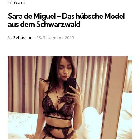
Categories
Posted
in
Frauen
in
Sara de Miguel – Das hübsche Model
aus dem Schwarzwald
Posted
by
Sebastian
23. September 2016
by