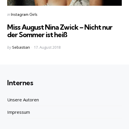
Categories
Posted
in
Instagram Girls
in
Miss August Nina Zwick – Nicht nur
der Sommer ist heiß
Posted
by
Sebastian
17. August 2018
by
Internes
Unsere Autoren
Impressum