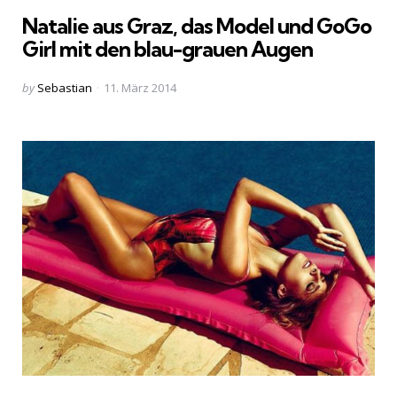
in
Natalie aus Graz, das Model und GoGo
Girl mit den blau-grauen Augen
Posted
by
Sebastian
11. März 2014
by