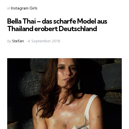
Categories
Posted
in
Instagram Girls
in
Bella Thai – das scharfe Model aus
Thailand erobert Deutschland
Posted
by
Stefan
4. September 2018
by