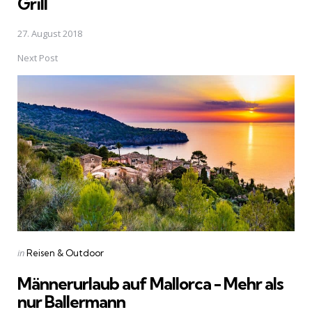
Grill
27. August 2018
Next Post
Posted
in
Reisen & Outdoor
in
Männerurlaub auf Mallorca - Mehr als
nur Ballermann