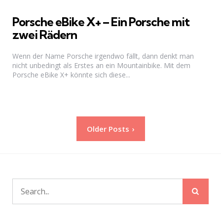
Porsche eBike X+ – Ein Porsche mit
zwei Rädern
Wenn der Name Porsche irgendwo fällt, dann denkt man
nicht unbedingt als Erstes an ein Mountainbike. Mit dem
Porsche eBike X+ könnte sich diese...
Seitennummerierung
Older Posts
der
Beiträge
Sear
Search
for: