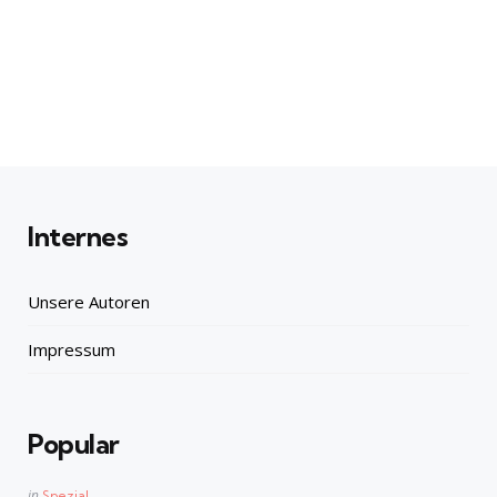
Internes
Unsere Autoren
Impressum
Popular
Posted
in
Spezial