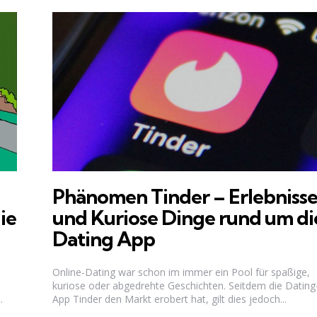
Phänomen Tinder – Erlebniss
ie
und Kuriose Dinge rund um di
Dating App
Online-Dating war schon im immer ein Pool für spaßige,
kuriose oder abgedrehte Geschichten. Seitdem die Dating
.
App Tinder den Markt erobert hat, gilt dies jedoch...