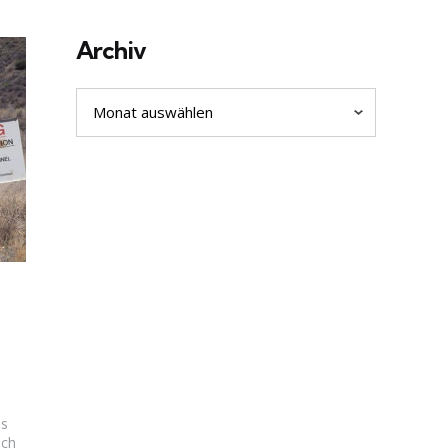
Archiv
Archiv
as
ich