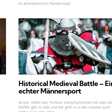
im amerikanischen Bundesstaat...
Historical Medieval Battle – Ei
echter Männersport
Boxen, MMA oder Fechten: Kampfsportarten mit oder o
Waffen gibt es viele und klar geht es in den meisten auch
richtig zur Sache. Aber...