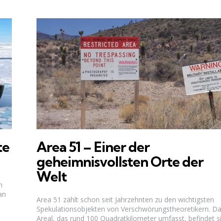
te
Area 51 – Einer der
geheimnisvollsten Orte der
Welt
n
an
Area 51 zählt schon seit Jahrzehnten zu den wichtigsten
Spekulationsobjekten von Verschwörungstheoretikern. D
Areal, das rund 100 Quadratkilometer umfasst, befindet s