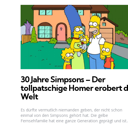
30 Jahre Simpsons – Der
tollpatschige Homer erobert d
Welt
Es dürfte vermutlich niemanden geben, der nicht schon
einmal von den Simpsons gehört hat. Die gelbe
Fernsehfamilie hat eine ganze Generation geprägt und ist..