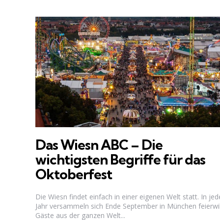
Das Wiesn ABC – Die
wichtigsten Begriffe für das
Oktoberfest
Die Wiesn findet einfach in einer eigenen Welt statt. In je
Jahr versammeln sich Ende September in München feierwil
Gäste aus der ganzen Welt...