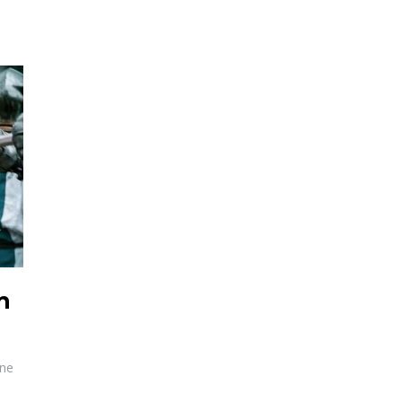
n
hne