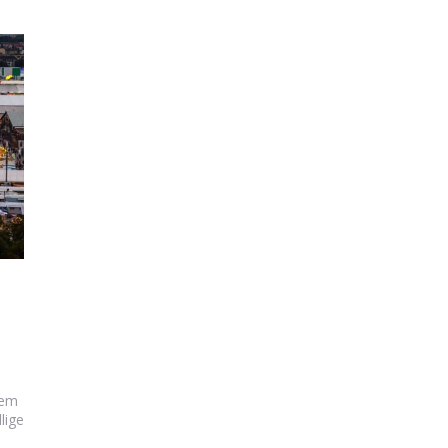
dem
lige