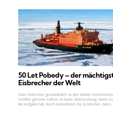
50 Let Pobedy – der mächtigs
Eisbrecher der Welt
Dass Eisbrecher grundsätzlich zu den stärker motorisierte
Schiffen gehören sollten, ist keine Überraschung. Wenn m
die Aufgabe hat, durch meterdickes Eis zu brechen, dann...