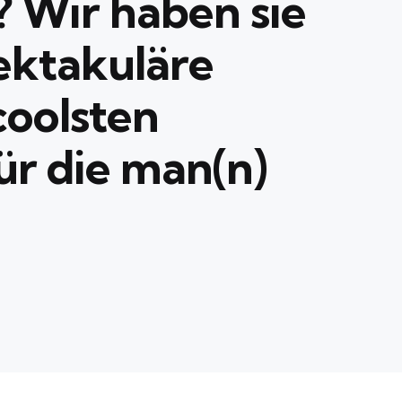
? Wir haben sie
pektakuläre
coolsten
r die man(n)