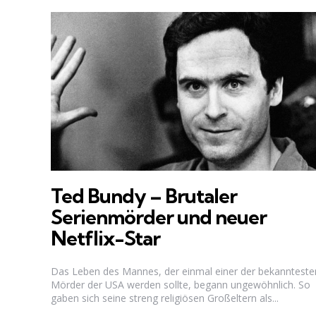
Ted Bundy – Brutaler
Serienmörder und neuer
Netflix-Star
Das Leben des Mannes, der einmal einer der bekannteste
Mörder der USA werden sollte, begann ungewöhnlich. So
gaben sich seine streng religiösen Großeltern als...