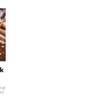
ck
ingt
der