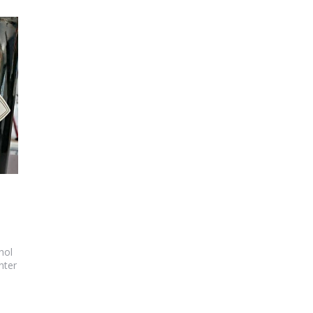
hol
nter