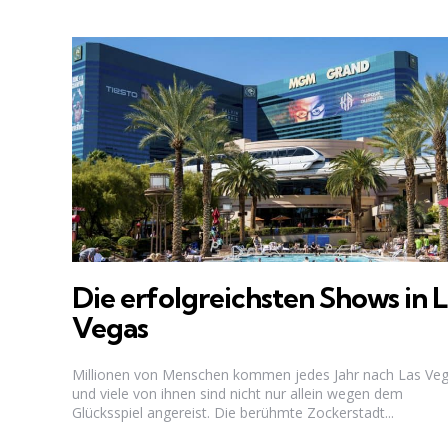
Die erfolgreichsten Shows in L
Vegas
Millionen von Menschen kommen jedes Jahr nach Las Veg
und viele von ihnen sind nicht nur allein wegen dem
Glücksspiel angereist. Die berühmte Zockerstadt...