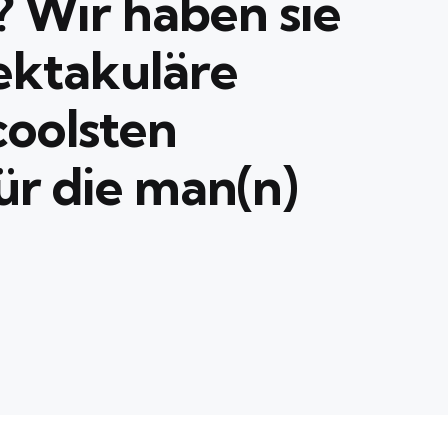
? Wir haben sie
pektakuläre
coolsten
r die man(n)