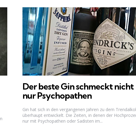
Der beste Gin schmeckt nicht
nur Psychopathen
Gin hat sich in den vergangenen Jahren zu dem Trendalko
überhaupt entwickelt. Die Zeiten, in denen der Hochproze
en
nur mit Psychopathen oder Sadisten im...