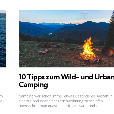
10 Tipps zum Wild- und Urba
Camping
em
Camping war schon immer etwas Besonderes. Anstatt in
nd
einem Hotel oder einer Ferienwohnung zu schlafen,
übernachtet man quasi in der freien Natur und ist...