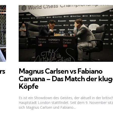
rs
Magnus Carlsen vs Fabiano
Caruana – Das Match der klug
Köpfe
Es ist ein Showdown des Geistes, der aktuell in der britisc
Hauptstadt London stattfindet. Seit dem 9. November sit
sich Magnus Carlsen und Fabiano...