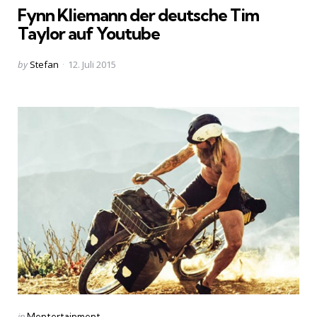
Fynn Kliemann der deutsche Tim
Taylor auf Youtube
Posted
by
Stefan
12. Juli 2015
by
Categories
Posted
in
Mentertainment