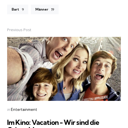
Bart
Männer
9
19
Previous Post
Post
navigation
Posted
in
Entertainment
in
Im Kino: Vacation - Wir sind die