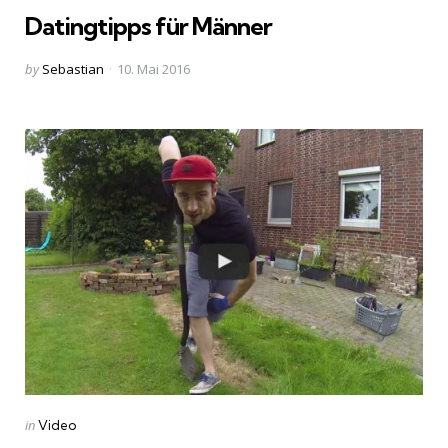
Datingtipps für Männer
Posted
by
Sebastian
10. Mai 2016
by
Categories
Posted
in
Video
in