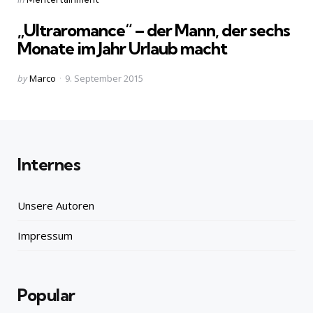
in
„Ultraromance“ – der Mann, der sechs
Monate im Jahr Urlaub macht
Posted
by
Marco
9. September 2015
by
Internes
Unsere Autoren
Impressum
Popular