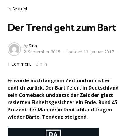
Categories
Posted
in
Spezial
in
Der Trend geht zum Bart
Posted
by
Sina
2. September 2015
Updated
13. Januar 2017
by
1 Comment
3 min
Es wurde auch langsam Zeit und nun ist er
endlich zurück. Der Bart feiert in Deutschland
sein Comeback und setzt der Zeit der glatt
rasierten Einheitsgesichter ein Ende. Rund 45
Prozent der Männer in Deutschland tragen
wieder Bärte, Tendenz steigend.