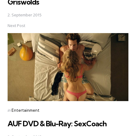
Griswolds
2. September 2015
Next Post
Posted
in
Entertainment
in
AUF DVD & Blu-Ray: SexCoach