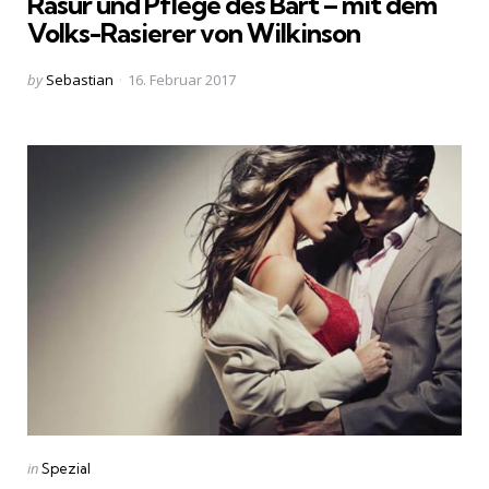
Rasur und Pflege des Bart – mit dem
Volks-Rasierer von Wilkinson
Posted
by
Sebastian
16. Februar 2017
by
Categories
Posted
in
Spezial
in