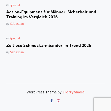
Posted
in
Spezial
in
Action-Equipment für Männer: Sicherheit und
Training im Vergleich 2026
Posted
by
Sebastian
Posted
in
Spezial
in
Zeitlose Schmuckarmbänder im Trend 2026
Posted
by
Sebastian
WordPress Theme by
3FortyMedia