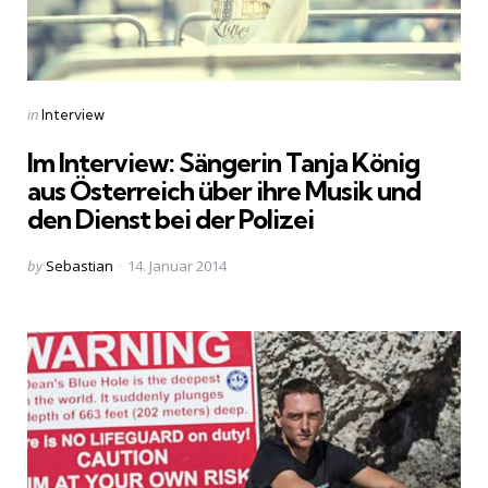
Categories
Posted
in
Interview
in
Im Interview: Sängerin Tanja König
aus Österreich über ihre Musik und
den Dienst bei der Polizei
Posted
by
Sebastian
14. Januar 2014
by