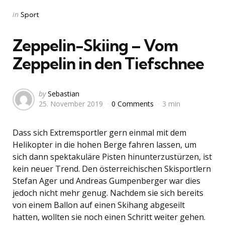
Categories
Posted
in
Sport
in
Zeppelin-Skiing – Vom
Zeppelin in den Tiefschnee
Posted
by
Sebastian
25. November 2019
0 Comments
3 min
by
Dass sich Extremsportler gern einmal mit dem
Helikopter in die hohen Berge fahren lassen, um
sich dann spektakuläre Pisten hinunterzustürzen, ist
kein neuer Trend. Den österreichischen Skisportlern
Stefan Ager und Andreas Gumpenberger war dies
jedoch nicht mehr genug. Nachdem sie sich bereits
von einem Ballon auf einen Skihang abgeseilt
hatten, wollten sie noch einen Schritt weiter gehen.