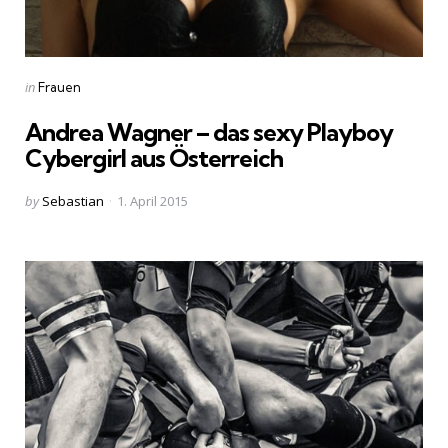
Categories
Posted
in
Frauen
in
Andrea Wagner – das sexy Playboy
Cybergirl aus Österreich
Posted
by
Sebastian
1. April 2015
by