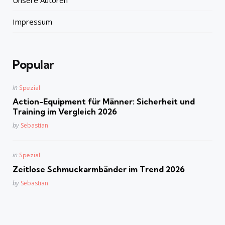
Impressum
Popular
Posted
in
Spezial
in
Action-Equipment für Männer: Sicherheit und
Training im Vergleich 2026
Posted
by
Sebastian
Posted
in
Spezial
in
Zeitlose Schmuckarmbänder im Trend 2026
Posted
by
Sebastian