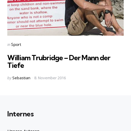
Categories
Posted
in
Sport
in
William Trubridge – Der Mann der
Tiefe
Posted
by
Sebastian
8. November 2016
by
Internes
Unsere Autoren