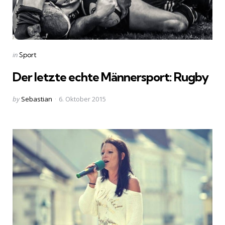
Categories
Posted
in
Sport
in
Der letzte echte Männersport: Rugby
Posted
by
Sebastian
6. Oktober 2015
by