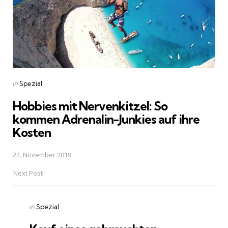
Posted
in
Spezial
in
Hobbies mit Nervenkitzel: So
kommen Adrenalin-Junkies auf ihre
Kosten
22. November 2019
Next Post
Posted
in
Spezial
in