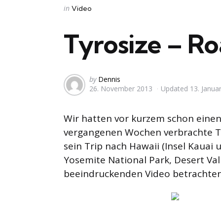
Categories
Posted
in
Video
in
Tyrosize – R
Posted
by
Dennis
26. November 2013
Updated
13. Janua
by
Wir hatten vor kurzem schon eine
vergangenen Wochen verbrachte Ty
sein Trip nach Hawaii (Insel Kauai
Yosemite National Park, Desert Val
beeindruckenden Video betrachten