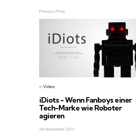
Previous Post
Post
navigation
Posted
in
Video
in
iDiots - Wenn Fanboys einer
Tech-Marke wie Roboter
agieren
24. November 2013