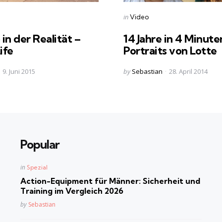
s
Categories
Posted
in
Video
in
in der Realität –
14 Jahre in 4 Minute
ife
Portraits von Lotte
Posted
9. Juni 2015
by
Sebastian
28. April 2014
by
Popular
Posted
in
Spezial
in
Action-Equipment für Männer: Sicherheit und
Training im Vergleich 2026
Posted
by
Sebastian