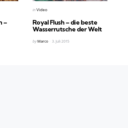
Categories
Posted
in
Video
in
n –
Royal Flush – die beste
Wasserrutsche der Welt
Posted
by
Marco
3. Juli 2015
by