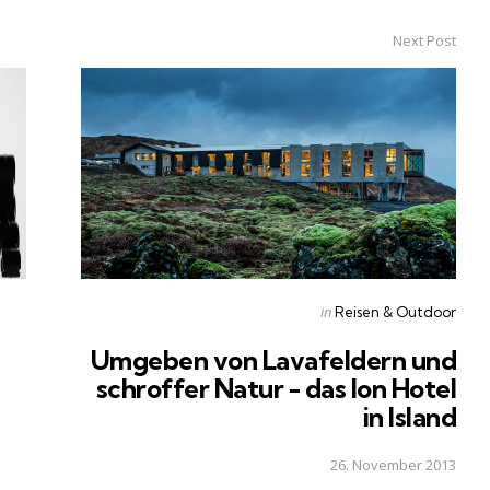
Next Post
Posted
in
Reisen & Outdoor
in
Umgeben von Lavafeldern und
schroffer Natur - das Ion Hotel
in Island
26. November 2013