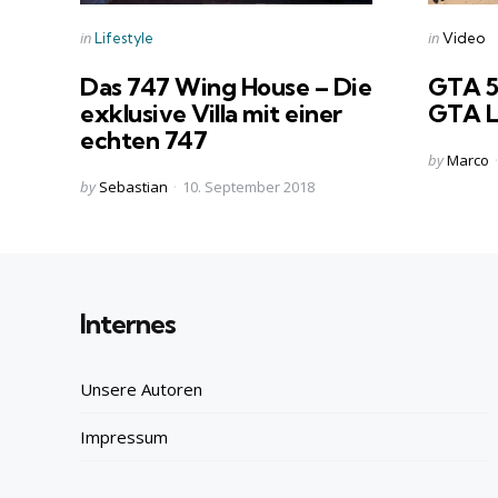
Categories
Categorie
Posted
Posted
in
in
Lifestyle
Video
in
in
Das 747 Wing House – Die
GTA 5 
exklusive Villa mit einer
GTA L
echten 747
Posted
by
Marco
by
Posted
by
Sebastian
10. September 2018
by
Internes
Unsere Autoren
Impressum