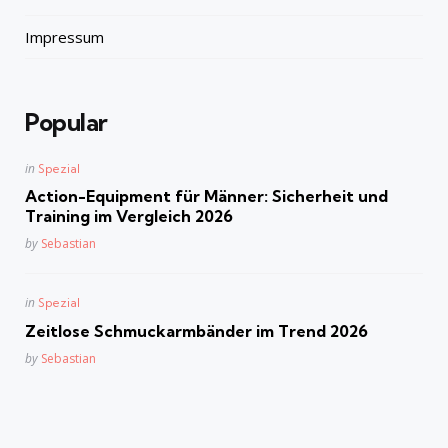
Impressum
Popular
Posted
in
Spezial
in
Action-Equipment für Männer: Sicherheit und
Training im Vergleich 2026
Posted
by
Sebastian
Posted
in
Spezial
in
Zeitlose Schmuckarmbänder im Trend 2026
Posted
by
Sebastian