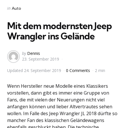
Categories
Posted
in
Auto
in
Mit dem modernsten Jeep
Wrangler ins Gelände
Posted
by
Dennis
23. September 2019
by
Updated
24. September 2019
0 Comments
2 min
Wenn Hersteller neue Modelle eines Klassikers
vorstellen, dann gibt es immer eine Gruppe von
Fans, die mit vielen der Neuerungen nicht viel
anfangen können und lieber Altvertrautes sehen
wollen. Im Falle des Jeep Wrangler JL 2018 dürfte so
mancher Fan des klassischen Geländewagens
ebenfalls geschluckt haben. Die technische