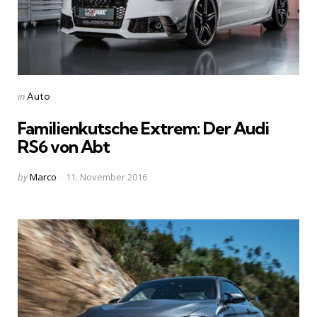
Categories
Posted
in
Auto
in
Familienkutsche Extrem: Der Audi
RS6 von Abt
Posted
by
Marco
11. November 2016
by