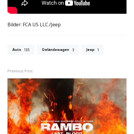
Bilder: FCA US LLC./Jeep
Auto
Geländewagen
Jeep
135
3
1
Previous Post
Post
navigation