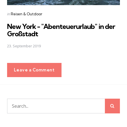
Posted
in
Reisen & Outdoor
in
New York - "Abenteuerurlaub" in der
Großstadt
23. September 2019
Leave a Comment
Sear
Search
for: