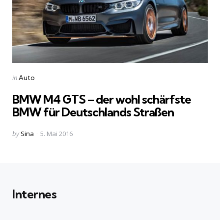
Categories
Posted
in
Auto
in
BMW M4 GTS – der wohl schärfste
BMW für Deutschlands Straßen
Posted
by
Sina
5. Mai 2016
by
Internes