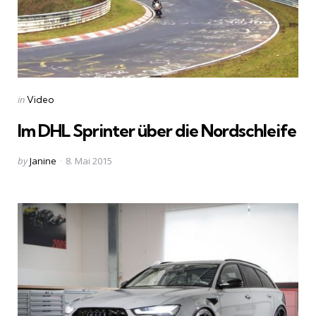
Categories
Posted
in
Video
in
Im DHL Sprinter über die Nordschleife
Posted
by
Janine
8. Mai 2015
by