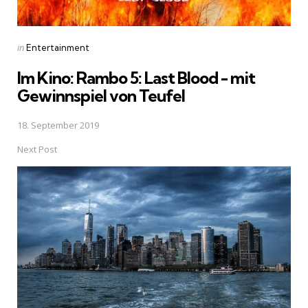
Posted
in
Entertainment
in
Im Kino: Rambo 5: Last Blood - mit
Gewinnspiel von Teufel
18. September 2019
Next Post