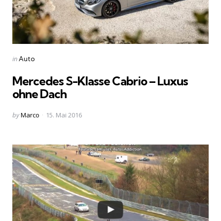
Categories
Posted
in
Auto
in
Mercedes S-Klasse Cabrio – Luxus
ohne Dach
Posted
by
Marco
15. Mai 2016
by