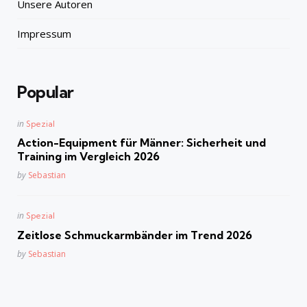
Unsere Autoren
Impressum
Popular
Posted
in
Spezial
in
Action-Equipment für Männer: Sicherheit und
Training im Vergleich 2026
Posted
by
Sebastian
Posted
in
Spezial
in
Zeitlose Schmuckarmbänder im Trend 2026
Posted
by
Sebastian