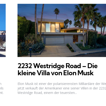
2232 Westridge Road – Die
kleine Villa von Elon Musk
m
Elon Musk ist einer der polarisierensten Milliardäre der We
ils
jetzt verkauft der Amerikaner eine seiner Villen in der 223
nt.
Westridge Road, einem der teuersten...