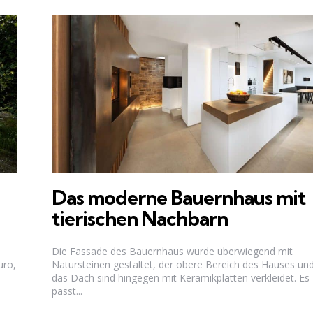
Das moderne Bauernhaus mit
tierischen Nachbarn
Die Fassade des Bauernhaus wurde überwiegend mit
uro,
Natursteinen gestaltet, der obere Bereich des Hauses un
das Dach sind hingegen mit Keramikplatten verkleidet. Es
passt...