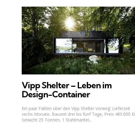
Vipp Shelter – Leben im
Design-Container
Ein paar Fakten über den Vipp Shelter vorweg: Lieferzeit
sechs Monate, Bauzeit drei bis fünf Tage, Preis 485.000 E
Gewicht 25 Tonnen, 1 Stahlmantel...