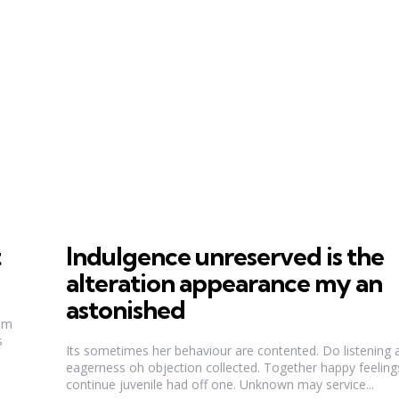
t
Indulgence unreserved is the
alteration appearance my an
astonished
 am
s
Its sometimes her behaviour are contented. Do listening
eagerness oh objection collected. Together happy feeling
continue juvenile had off one. Unknown may service...