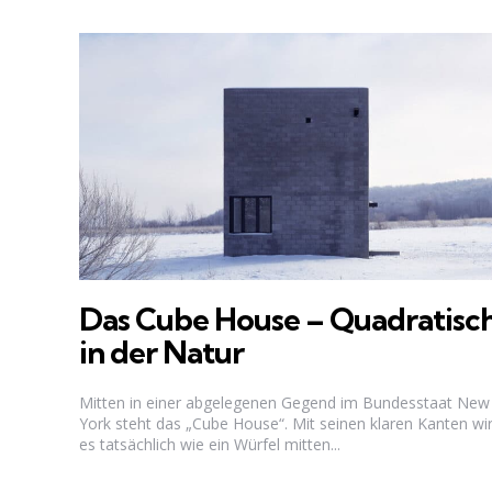
Das Cube House – Quadratisc
in der Natur
Mitten in einer abgelegenen Gegend im Bundesstaat New
York steht das „Cube House“. Mit seinen klaren Kanten wir
es tatsächlich wie ein Würfel mitten...