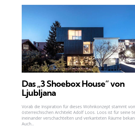
Das „3 Shoebox House“ von
Ljubljana
Vorab die Inspiration für dieses Wohnkonzept stammt vo
österreichischen Architekt Adolf Loos. Loos ist für seine te
ineinander verschachtelten und verkanteten Räume bekan
Auch...