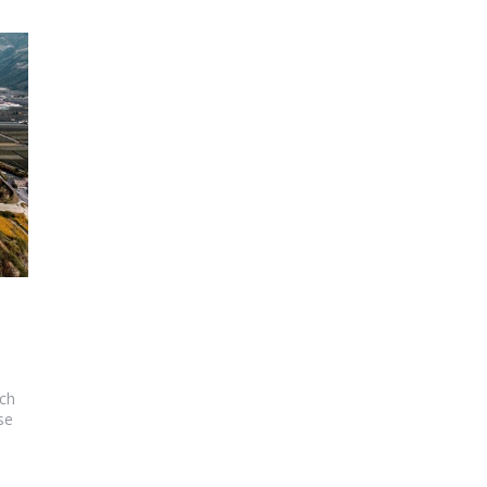
ich
se