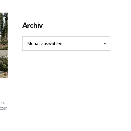
Archiv
Archiv
en:
tzer