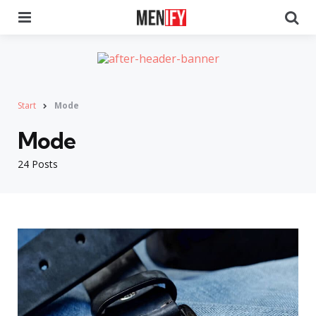
Menu
Se
Start
Mode
Mode
24 Posts