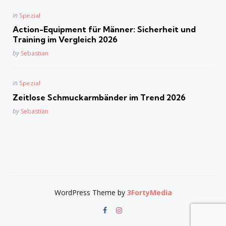
Posted
in
Spezial
in
Action-Equipment für Männer: Sicherheit und
Training im Vergleich 2026
Posted
by
Sebastian
Posted
in
Spezial
in
Zeitlose Schmuckarmbänder im Trend 2026
Posted
by
Sebastian
WordPress Theme by
3FortyMedia