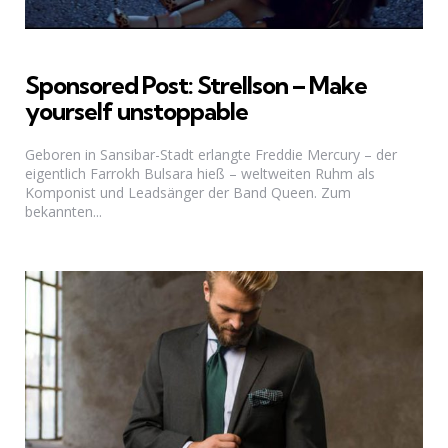
Sponsored Post: Strellson – Make
yourself unstoppable
Geboren in Sansibar-Stadt erlangte Freddie Mercury – der
eigentlich Farrokh Bulsara hieß – weltweiten Ruhm als
Komponist und Leadsänger der Band Queen. Zum
bekannten...