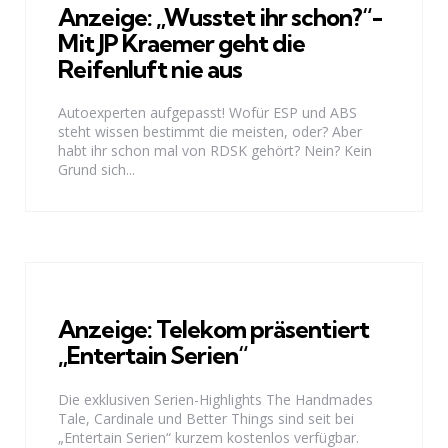
Anzeige: „Wusstet ihr schon?“-
Mit JP Kraemer geht die
Reifenluft nie aus
Autoexperten aufgepasst! Wofür ESP und ABS
steht wissen bestimmt die meisten, oder? Aber
habt ihr schon mal von RDSK gehört? Nein? Kein
Grund sich...
Anzeige: Telekom präsentiert
„Entertain Serien“
Die exklusiven Serien-Highlights The Handmades
Tale, Cardinale und Better Things sind seit bei
„Entertain Serien“ kurzem kostenlos verfügbar.