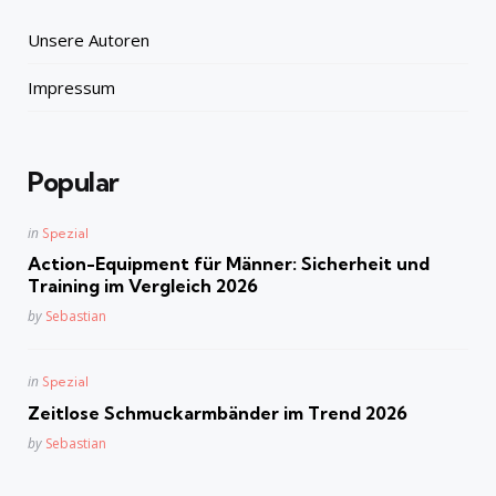
Unsere Autoren
Impressum
Popular
Posted
in
Spezial
in
Action-Equipment für Männer: Sicherheit und
Training im Vergleich 2026
Posted
by
Sebastian
Posted
in
Spezial
in
Zeitlose Schmuckarmbänder im Trend 2026
Posted
by
Sebastian