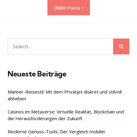
Seitennummerierung
Older Posts
der
Beiträge
Sear
Search
for:
Neueste Beiträge
Männer-Reisestil: Mit dem Privatjet diskret und stilvoll
abheben
Casinos im Metaverse: Virtuelle Realität, Blockchain und
die Herausforderungen der Zukunft
Moderne Genuss-Tools: Der Vergleich mobiler