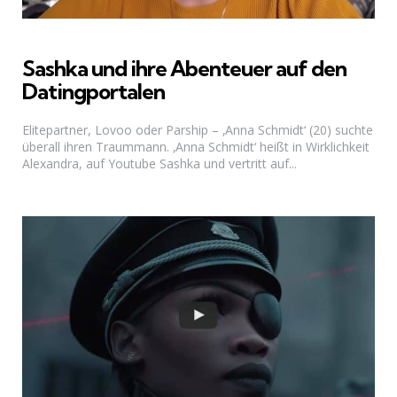
Sashka und ihre Abenteuer auf den
Datingportalen
Elitepartner, Lovoo oder Parship – ‚Anna Schmidt‘ (20) suchte
überall ihren Traummann. ‚Anna Schmidt‘ heißt in Wirklichkeit
Alexandra, auf Youtube Sashka und vertritt auf...