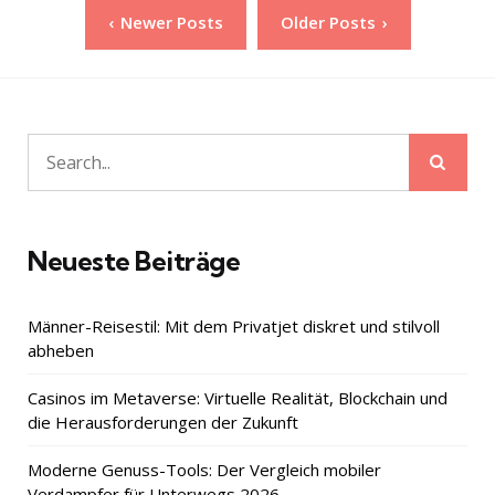
Seitennummerierung
Newer Posts
Older Posts
der
Beiträge
Sear
Search
for:
Neueste Beiträge
Männer-Reisestil: Mit dem Privatjet diskret und stilvoll
abheben
Casinos im Metaverse: Virtuelle Realität, Blockchain und
die Herausforderungen der Zukunft
Moderne Genuss-Tools: Der Vergleich mobiler
Verdampfer für Unterwegs 2026