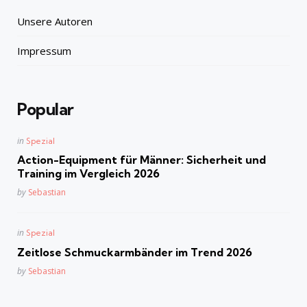
Unsere Autoren
Impressum
Popular
Posted
in
Spezial
in
Action-Equipment für Männer: Sicherheit und
Training im Vergleich 2026
Posted
by
Sebastian
Posted
in
Spezial
in
Zeitlose Schmuckarmbänder im Trend 2026
Posted
by
Sebastian