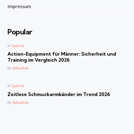
Impressum
Popular
Posted
in
Spezial
in
Action-Equipment für Männer: Sicherheit und
Training im Vergleich 2026
Posted
by
Sebastian
Posted
in
Spezial
in
Zeitlose Schmuckarmbänder im Trend 2026
Posted
by
Sebastian