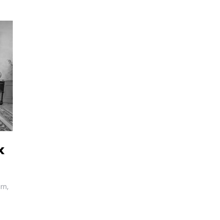
x
rn,