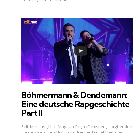
Böhmermann & Dendemann:
Eine deutsche Rapgeschichte
Part II
Seitdem das „Neo Magazin Royale“ existiert, sorgt er dort
die musikalischen Highlights: Rapper Daniel Ebel alias