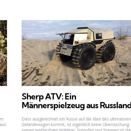
Sherp ATV: Ein
Männerspielzeug aus Russlan
im
Dass ausgerechnet ein Russe auf die Idee des ultimativen
 aus
Geländewagen kommt, ist eigentlich keine Überraschung.
seinen weitläufigen Wäldern, Sümpfen und Steppen ist das.