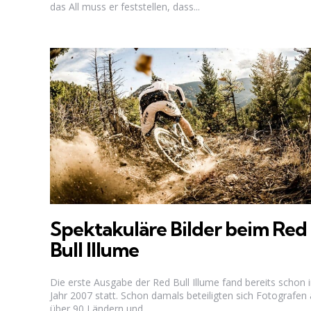
das All muss er feststellen, dass...
Spektakuläre Bilder beim Red
Bull Illume
Die erste Ausgabe der Red Bull Illume fand bereits schon 
Jahr 2007 statt. Schon damals beteiligten sich Fotografen
über 90 Ländern und...