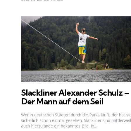
Slackliner Alexander Schulz –
Der Mann auf dem Seil
Wer in deutschen Städten durch die Parks läuft, der hat si
sicherlich schon einmal gesehen. Slackliner sind mittlerwei
auch hierzulande ein bekanntes Bild. In...