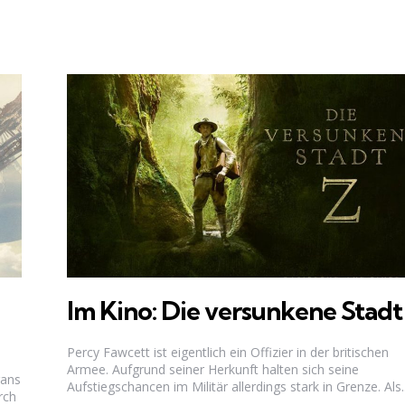
Im Kino: Die versunkene Stadt
Percy Fawcett ist eigentlich ein Offizier in der britischen
Armee. Aufgrund seiner Herkunft halten sich seine
gans
Aufstiegschancen im Militär allerdings stark in Grenze. Als..
rch