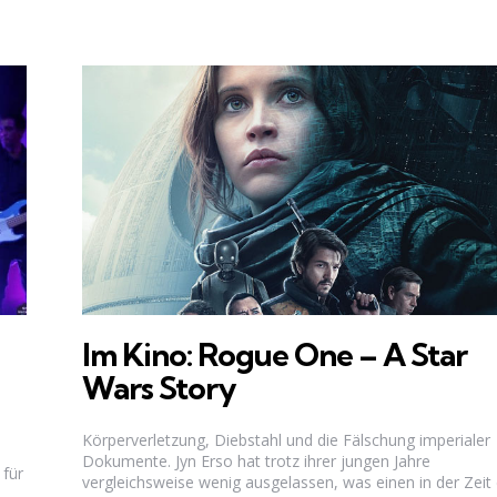
Im Kino: Rogue One – A Star
Wars Story
Körperverletzung, Diebstahl und die Fälschung imperialer
Dokumente. Jyn Erso hat trotz ihrer jungen Jahre
 für
vergleichsweise wenig ausgelassen, was einen in der Zeit