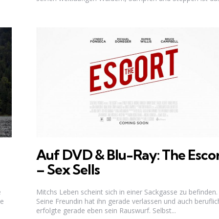
Auf DVD & Blu-Ray: The Esco
– Sex Sells
e
Mitchs Leben scheint sich in einer Sackgasse zu befinden.
le
Seine Freundin hat ihn gerade verlassen und auch beruflic
erfolgte gerade eben sein Rauswurf. Selbst...