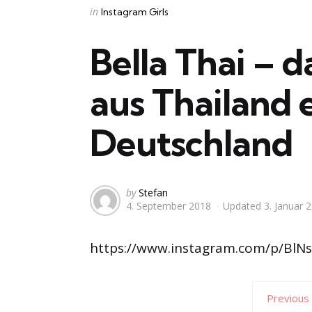
Categories
Posted
in
Instagram Girls
in
Bella Thai – 
aus Thailand 
Deutschland
Posted
by
Stefan
4. September 2018
Updated
3. Januar 
by
https://www.instagram.com/p/BlN
Previous