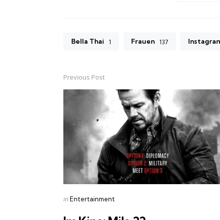
Bella Thai
Frauen
Instagra
1
137
Previous Post
Post
navigation
Posted
in
Entertainment
in