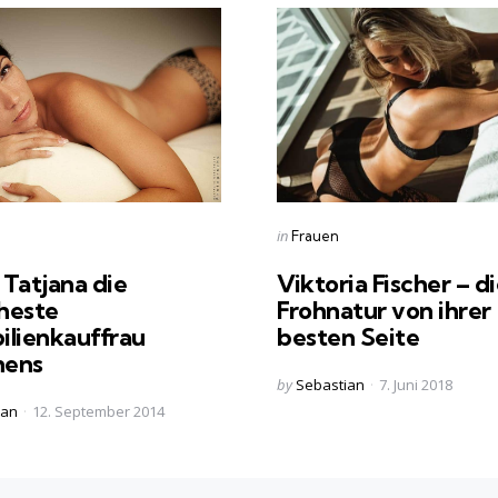
s
Categories
Posted
in
Frauen
in
Tatjana die
Viktoria Fischer – d
heste
Frohnatur von ihrer
ilienkauffrau
besten Seite
hens
Posted
by
Sebastian
7. Juni 2018
by
ian
12. September 2014