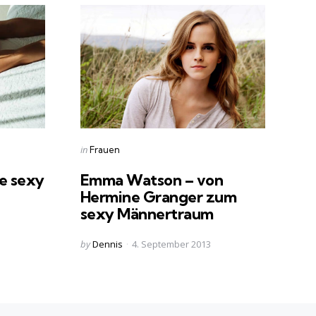
Categories
Posted
in
Frauen
in
ie sexy
Emma Watson – von
Hermine Granger zum
sexy Männertraum
Posted
by
Dennis
4. September 2013
by