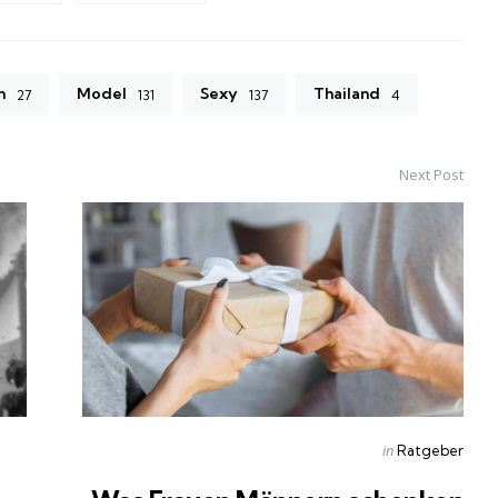
m
Model
Sexy
Thailand
27
131
137
4
Next Post
Posted
in
Ratgeber
in