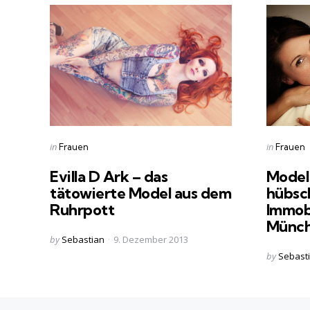
Categories
Categorie
Posted
Posted
in
in
Frauen
Frauen
in
in
Evilla D Ark – das
Model 
tätowierte Model aus dem
hübsc
Ruhrpott
Immob
Münc
Posted
by
Sebastian
9. Dezember 2013
by
Posted
by
Sebast
by