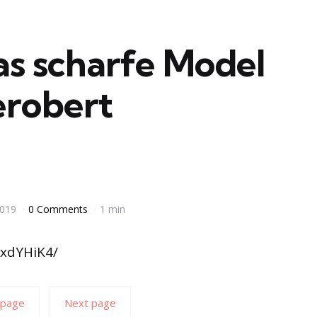
das scharfe Model
erobert
2019
0 Comments
1 min
sxdYHiK4/
 page
Next page