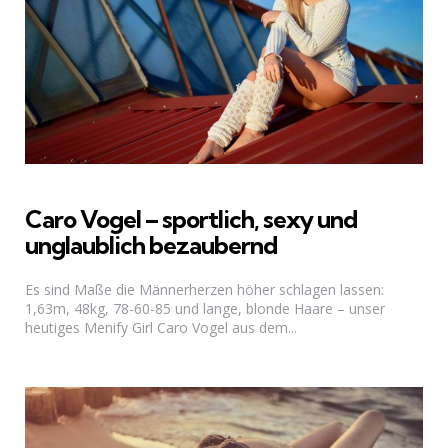
Caro Vogel – sportlich, sexy und
unglaublich bezaubernd
Es sind Maße die Männerherzen höher schlagen lassen:
1,63m, 48kg, 78-60-85 und lange, blonde Haare – unser
heutiges Menify Girl Caro Vogel aus dem...