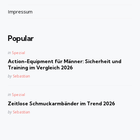
Impressum
Popular
Posted
in
Spezial
in
Action-Equipment für Männer: Sicherheit und
Training im Vergleich 2026
Posted
by
Sebastian
Posted
in
Spezial
in
Zeitlose Schmuckarmbänder im Trend 2026
Posted
by
Sebastian