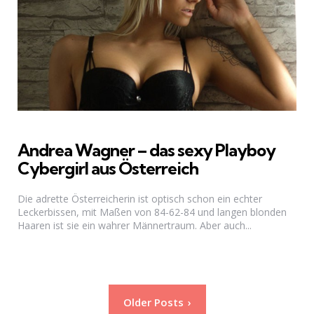
Andrea Wagner – das sexy Playboy
Cybergirl aus Österreich
Die adrette Österreicherin ist optisch schon ein echter
Leckerbissen, mit Maßen von 84-62-84 und langen blonden
Haaren ist sie ein wahrer Männertraum. Aber auch...
Seitennummerierung
Older Posts